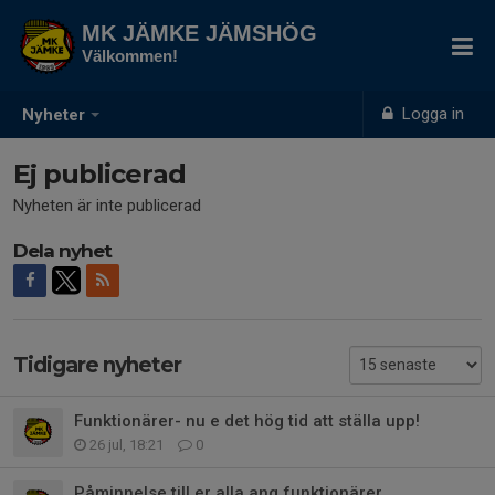
MK JÄMKE JÄMSHÖG
Välkommen!
Logga in
Nyheter
Ej publicerad
Nyheten är inte publicerad
Dela nyhet
Tidigare nyheter
Funktionärer- nu e det hög tid att ställa upp!
26 jul, 18:21
0
Påminnelse till er alla ang funktionärer