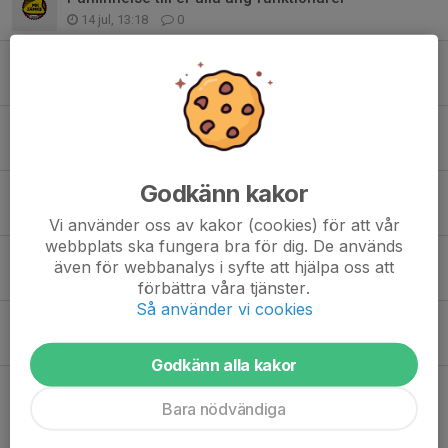
14 jul, 13:18
0
Vecka 28 banvärd
6 jul, 20:41
0
Till samtliga medlemmar på MK Jämke
6 jul, 20:25
0
Godkänn kakor
Funktionärer till tävlingen på MK Jämke
28 jun, 12:18
0
Vi använder oss av kakor (cookies) för att vår
webbplats ska fungera bra för dig. De används
Arbetsdagar inför DM tävling
även för webbanalys i syfte att hjälpa oss att
15 jun, 11:09
0
förbättra våra tjänster.
Så använder vi cookies
Crosskola ihop med Ripa för de som vill
2 maj, 19:48
0
Godkänn alla kakor
Bara nödvändiga