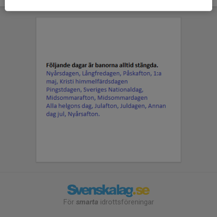
För
smarta
idrottsföreningar