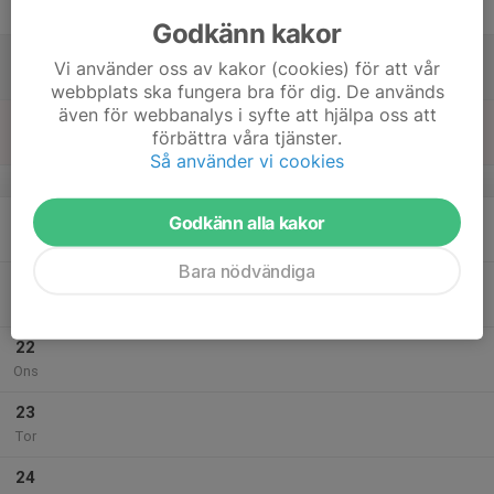
Fre
Godkänn kakor
18
Vi använder oss av kakor (cookies) för att vår
Lör
webbplats ska fungera bra för dig. De används
även för webbanalys i syfte att hjälpa oss att
19
förbättra våra tjänster.
Sön
Så använder vi cookies
v.43
20
Godkänn alla kakor
Mån
Bara nödvändiga
21
Tis
22
Ons
23
Tor
24