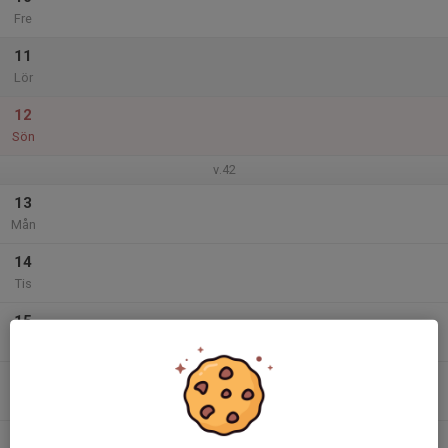
Fre
11
Lör
12
Sön
v.42
13
Mån
14
Tis
15
Ons
16
Tor
17