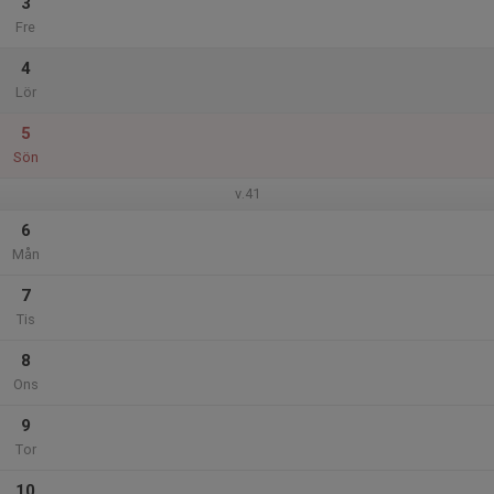
3
Fre
4
Lör
5
Sön
v.41
6
Mån
7
Tis
8
Ons
9
Tor
10