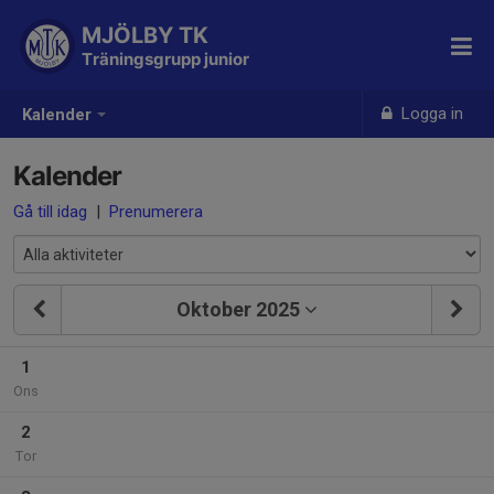
MJÖLBY TK
Träningsgrupp junior
Logga in
Kalender
Kalender
Gå till idag
|
Prenumerera
Oktober 2025
1
Ons
2
Tor