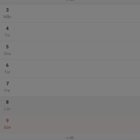
3
Mån
4
Tis
5
Ons
6
Tor
7
Fre
8
Lör
9
Sön
v.46