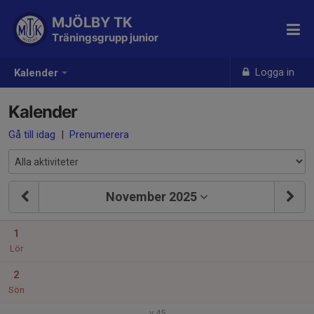
MJÖLBY TK
Träningsgrupp junior
Logga in
Kalender
Kalender
Gå till idag
|
Prenumerera
November 2025
1
Lör
2
Sön
v.45