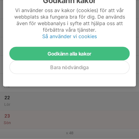
Godkänn kakor
17
Vi använder oss av kakor (cookies) för att vår
Mån
webbplats ska fungera bra för dig. De används
även för webbanalys i syfte att hjälpa oss att
18
förbättra våra tjänster.
Tis
Så använder vi cookies
19
Ons
Godkänn alla kakor
20
Bara nödvändiga
Tor
21
Fre
22
Lör
23
Sön
v.48