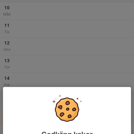
10
Mån
11
Tis
12
Ons
13
Tor
14
Fre
15
Lör
16
Sön
v.47