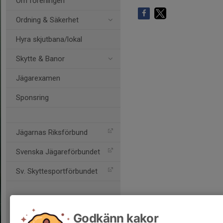
Om föreningen
Ordning & Säkerhet
Hyra skjutbana/lokal
Skytte & Banor
Jägarexamen
Sponsring
Jägarnas Riksförbund
Svenska Jägareförbundet
Sv. Skyttesportförbundet
Godkänn kakor