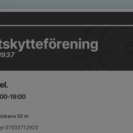
tskytteförening
1937
el.
:00-19:00
ålsbana 50 m
myr 07033712923