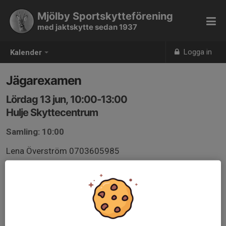
Mjölby Sportskytteförening
med jaktskytte sedan 1937
Logga in
Kalender
Jägarexamen
Lördag 13 jun, 10:00-13:00
Hulje Skyttecentrum
Samling: 10:00
Lena Överström 0703605985