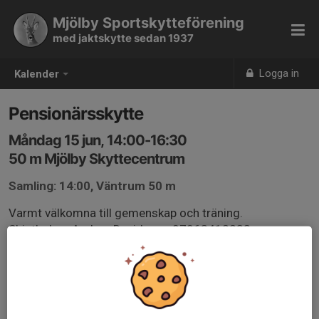
Mjölby Sportskytteförening
med jaktskytte sedan 1937
Logga in
Kalender
Pensionärsskytte
Måndag 15 jun, 14:00-16:30
50 m Mjölby Skyttecentrum
Samling: 14:00, Väntrum 50 m
Varmt välkomna till gemenskap och träning.
Skjutledare Anders Davidsson 07063412233