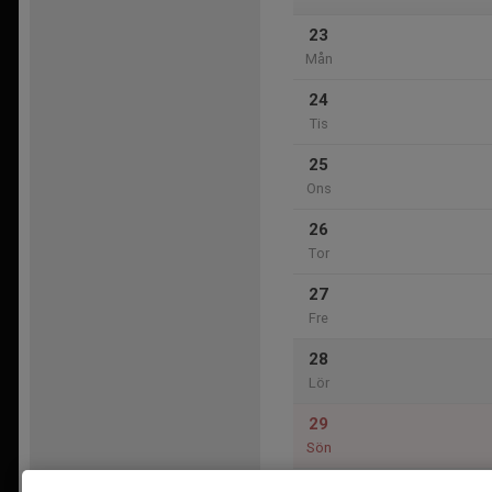
23
Mån
24
Tis
25
Ons
26
Tor
27
Fre
28
Lör
29
Sön