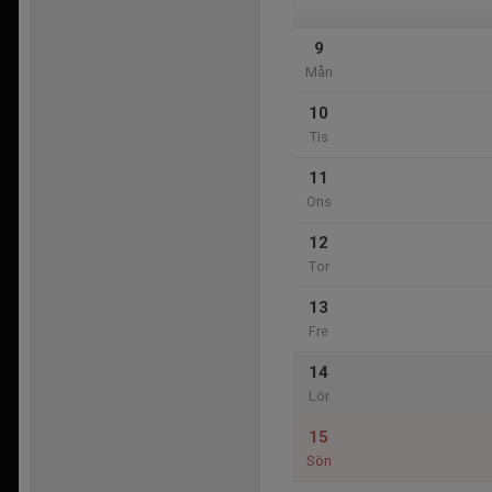
9
Mån
10
Tis
11
Ons
12
Tor
13
Fre
14
Lör
15
Sön