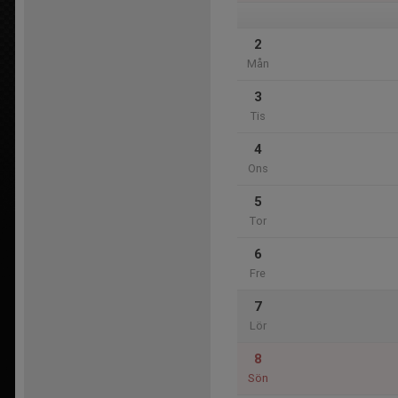
2
Mån
3
Tis
4
Ons
5
Tor
6
Fre
7
Lör
8
Sön