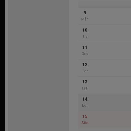
9
Mån
10
Tis
11
Ons
12
Tor
13
Fre
14
Lör
15
Sön