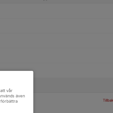
att vår
 används även
Tillba
 förbättra