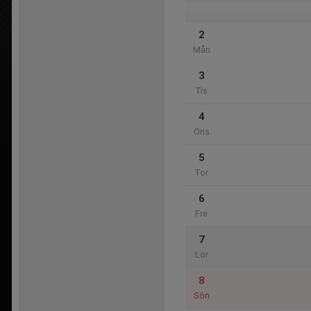
2
Mån
3
Tis
4
Ons
5
Tor
6
Fre
7
Lör
8
Sön