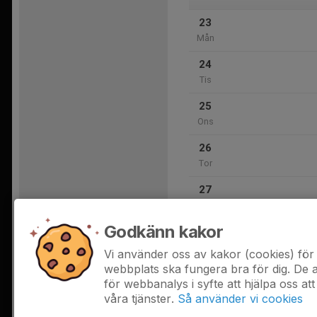
23
Mån
24
Tis
25
Ons
26
Tor
27
Fre
Godkänn kakor
28
Lör
Vi använder oss av kakor (cookies) för 
webbplats ska fungera bra för dig. De
för webbanalys i syfte att hjälpa oss att
våra tjänster.
Så använder vi cookies