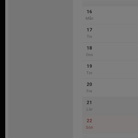
16
Mån
17
Tis
18
Ons
19
Tor
20
Fre
21
Lör
22
Sön