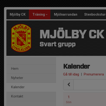
Mjölby CK
Träning
Mjölnarrundan
Stenbockstur
MJÖLBY CK
Svart grupp
Kalender
Hem
Gå till idag
|
Prenumerera
Nyheter
Kalender
Kontakt
1
Sön