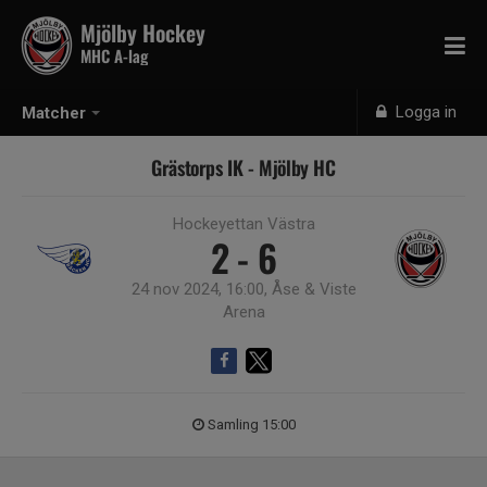
Mjölby Hockey
MHC A-lag
Logga in
Matcher
Grästorps IK - Mjölby HC
Hockeyettan Västra
2 - 6
24 nov 2024, 16:00, Åse & Viste
Arena
Samling 15:00