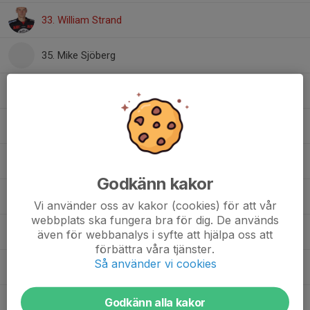
33. William Strand
35. Mike Sjöberg
38. William Lagerqvist
55. Sebastian Lundman
67. Emil Rooth
Godkänn kakor
68. Olle Lockström
Vi använder oss av kakor (cookies) för att vår
webbplats ska fungera bra för dig. De används
71. Hannes Rydin Irebro
även för webbanalys i syfte att hjälpa oss att
förbättra våra tjänster.
Så använder vi cookies
77. Hugo Kullander
Godkänn alla kakor
81. Philip Dimtrén