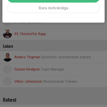
Bara nödvändiga
87. Andreas Nelly
91. Tom Eriksson
95. Christoffer Rapp
Ledare
Anders Tingman
Sportchef, assisterande tränare
Gustav Kindgren
Team Manager
Viktor Johansson
Assisterande Tränare
Referat