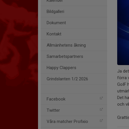
Kalender
Bildgalleri
Dokument
Kontakt
Allmänhetens åkning
Samarbetspartners
Happy Clappers
Ja det
förra 
Grindslanten 1/2 2026
GoIF 
utmär
Det ha
Facebook
och vi
Twitter
Gratti
Våra matcher Profixio