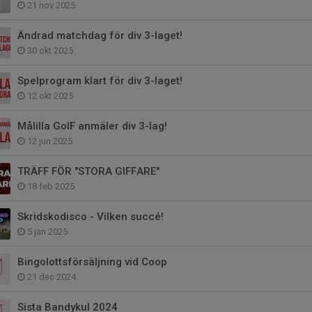
21 nov 2025
Ändrad matchdag för div 3-laget!
30 okt 2025
Spelprogram klart för div 3-laget!
12 okt 2025
Målilla GoIF anmäler div 3-lag!
12 jun 2025
TRÄFF FÖR "STORA GIFFARE"
18 feb 2025
Skridskodisco - Vilken succé!
5 jan 2025
Bingolottsförsäljning vid Coop
21 dec 2024
Sista Bandykul 2024