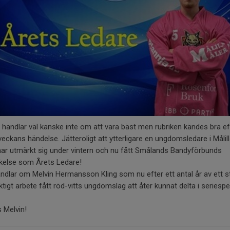
 handlar väl kanske inte om att vara bäst men rubriken kändes bra ef
veckans händelse. Jätteroligt att ytterligare en ungdomsledare i Målil
har utmärkt sig under vintern och nu fått Smålands Bandyförbunds
kelse som Årets Ledare!
ndlar om Melvin Hermansson Kling som nu efter ett antal år av ett s
ktigt arbete fått röd-vitts ungdomslag att åter kunnat delta i seriespel
s Melvin!