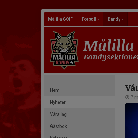
Målilla GOIF
Fotboll
Bandy
Målilla
Bandysektione
Vå
Hem
7 ma
Nyheter
Våra lag
Gästbok