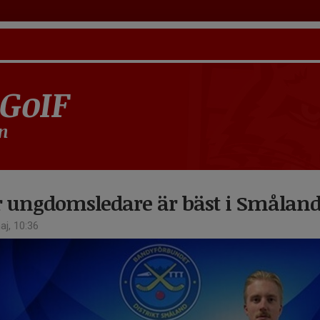
 GoIF
n
r ungdomsledare är bäst i Småland
j, 10:36