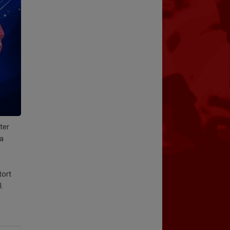
ter
la
tort
.