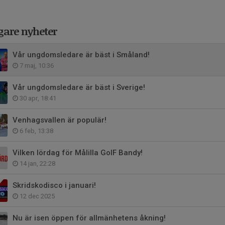
gare nyheter
Vår ungdomsledare är bäst i Småland!
7 maj, 10:36
Vår ungdomsledare är bäst i Sverige!
30 apr, 18:41
Venhagsvallen är populär!
6 feb, 13:38
Vilken lördag för Målilla GoIF Bandy!
14 jan, 22:28
Skridskodisco i januari!
12 dec 2025
Nu är isen öppen för allmänhetens åkning!