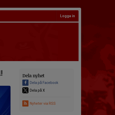
Logga in
!
Dela nyhet
Dela på Facebook
Dela på X
Nyheter via RSS