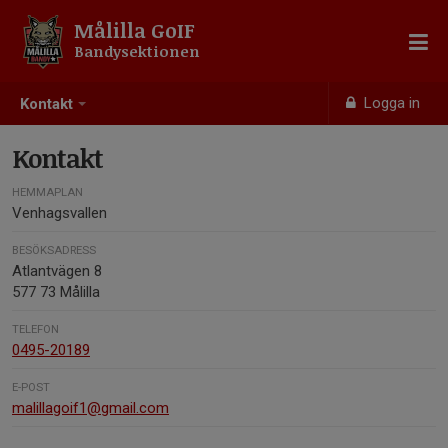
Målilla GoIF
Bandysektionen
Logga in
Kontakt
Kontakt
HEMMAPLAN
Venhagsvallen
BESÖKSADRESS
Atlantvägen 8
577 73 Målilla
TELEFON
0495-20189
E-POST
malillagoif1@gmail.com