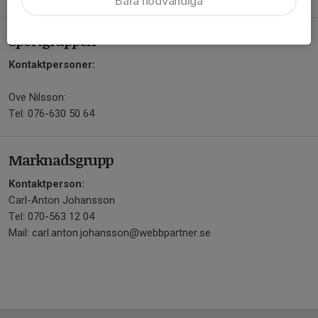
Bara nödvändiga
Sportgruppen
Kontaktpersoner:
Ove Nilsson:
Tel: 076-630 50 64
Marknadsgrupp
Kontaktperson:
Carl-Anton Johansson
Tel: 070-563 12 04
Mail: carl.anton.johansson@webbpartner.se