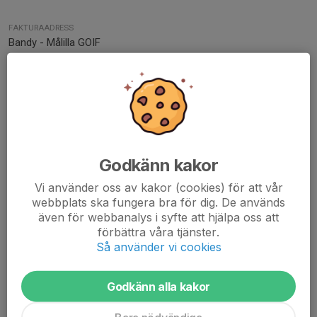
FAKTURAADRESS
Bandy - Målilla GOIF
Atlantvägen 8
577 73 Målilla
MEJLA PDF-FAKTUROR TILL
malillagoif1@gmail.com
FÖRENINGSNUMMER
3050
Godkänn kakor
ORG. NUMMER
Vi använder oss av kakor (cookies) för att vår
833200-0820
webbplats ska fungera bra för dig. De används
även för webbanalys i syfte att hjälpa oss att
förbättra våra tjänster.
Kansli:
Så använder vi cookies
Gunilla Lindberg
Godkänn alla kakor
Tel: 0495-201 89 (Kansli endast bemannat på torsdagar 9-15)
Mail: malillagoif1@gmail.com