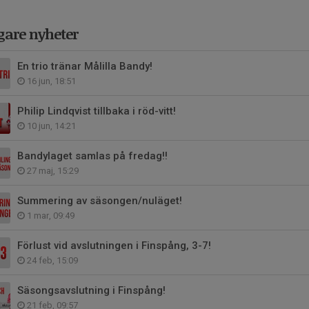
gare nyheter
En trio tränar Målilla Bandy!
16 jun, 18:51
Philip Lindqvist tillbaka i röd-vitt!
10 jun, 14:21
Bandylaget samlas på fredag!!
27 maj, 15:29
Summering av säsongen/nuläget!
1 mar, 09:49
Förlust vid avslutningen i Finspång, 3-7!
24 feb, 15:09
Säsongsavslutning i Finspång!
21 feb, 09:57