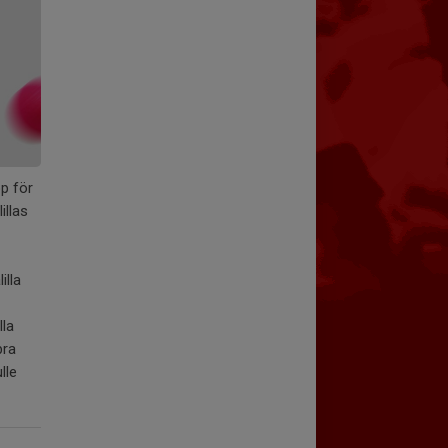
p för
illas
illa
lla
bra
lle