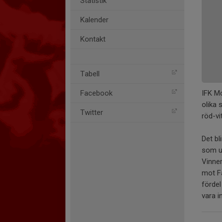
Statistik
Kalender
Kontakt
Tabell
IFK M
Facebook
olika 
Twitter
röd-vi
Det bl
som u
Vinner
mot Fa
fördel
vara i