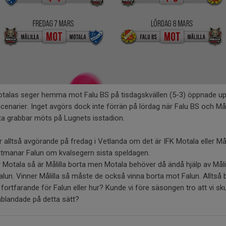
otalas seger hemma mot Falu BS på tisdagskvällen (5-3) öppnade up
scenarier. Inget avgörs dock inte förrän på lördag när Falu BS och Mål
ta grabbar möts på Lugnets isstadion.
ir alltså avgörande på fredag i Vetlanda om det är IFK Motala eller Mål
tmanar Falun om kvalsegern sista speldagen.
 Motala så är Målilla borta men Motala behöver då ändå hjälp av Måli
lun. Vinner Målilla så måste de också vinna borta mot Falun. Alltså 
 fortfarande för Falun eller hur? Kunde vi före säsongen tro att vi sku
nblandade på detta sätt?