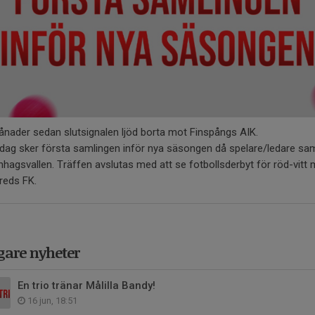
nader sedan slutsignalen ljöd borta mot Finspångs AIK.
edag sker första samlingen inför nya säsongen då spelare/ledare s
hagsvallen. Träffen avslutas med att se fotbollsderbyt för röd-vitt
reds FK.
gare nyheter
En trio tränar Målilla Bandy!
16 jun, 18:51