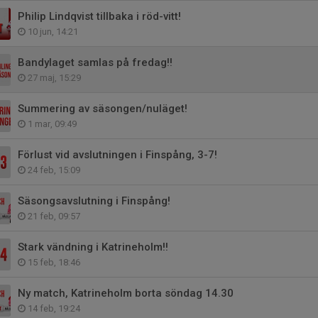
Philip Lindqvist tillbaka i röd-vitt!
10 jun, 14:21
Bandylaget samlas på fredag!!
27 maj, 15:29
Summering av säsongen/nuläget!
1 mar, 09:49
Förlust vid avslutningen i Finspång, 3-7!
24 feb, 15:09
Säsongsavslutning i Finspång!
21 feb, 09:57
Stark vändning i Katrineholm!!
15 feb, 18:46
Ny match, Katrineholm borta söndag 14.30
14 feb, 19:24