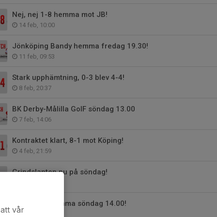
Nej, nej 1-8 hemma mot JB!
14 feb, 10:00
Jönköping Bandy hemma fredag 19.30!
11 feb, 09:53
Stark upphämtning, 0-3 blev 4-4!
8 feb, 20:37
BK Derby-Målilla GoIF söndag 13.00
7 feb, 14:06
Kontraktet klart, 8-1 mot Köping!
4 feb, 21:59
Grindslanten nu på söndag!
30 jan, 23:31
Köpings IS hemma söndag 14.00!
att vår
30 jan, 23:28