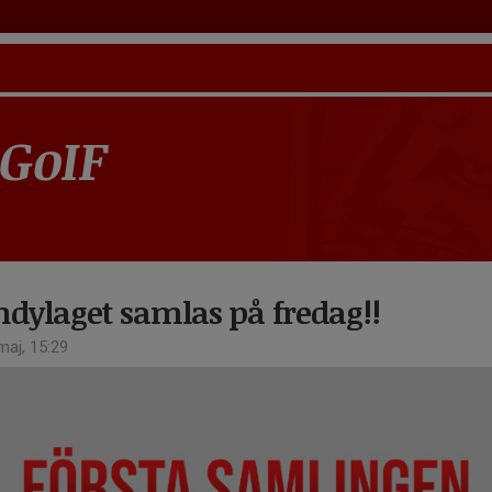
 GoIF
dylaget samlas på fredag!!
aj, 15:29