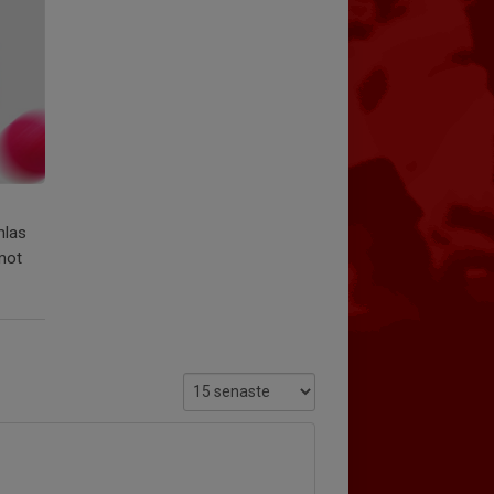
amlas
 mot