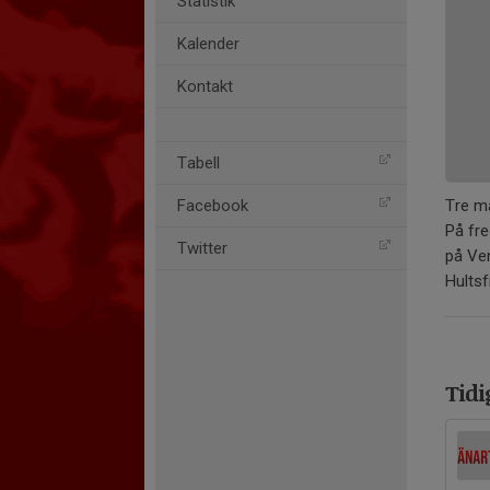
Statistik
Kalender
Kontakt
Tabell
Tre må
Facebook
På fr
Twitter
på Ven
Hultsf
Tidi