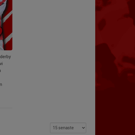
sderby
vi
n
om