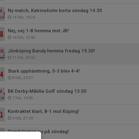
Ny match, Katrineholm borta söndag 14.30
14 feb, 19:24
Nej, nej 1-8 hemma mot JB!
14 feb, 10:00
Jönköping Bandy hemma fredag 19.30!
11 feb, 09:53
Stark upphämtning, 0-3 blev 4-4!
8 feb, 20:37
BK Derby-Målilla GoIF söndag 13.00
7 feb, 14:06
Kontraktet klart, 8-1 mot Köping!
4 feb, 21:59
Grindslanten nu på söndag!
30 jan, 23:31