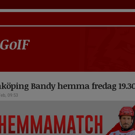
 GoIF
nköping Bandy hemma fredag 19.30
eb, 09:53