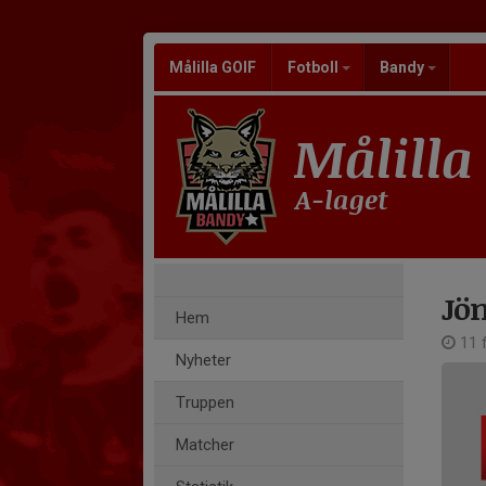
Målilla GOIF
Fotboll
Bandy
Målilla
A-laget
Jö
Hem
11 f
Nyheter
Truppen
Matcher