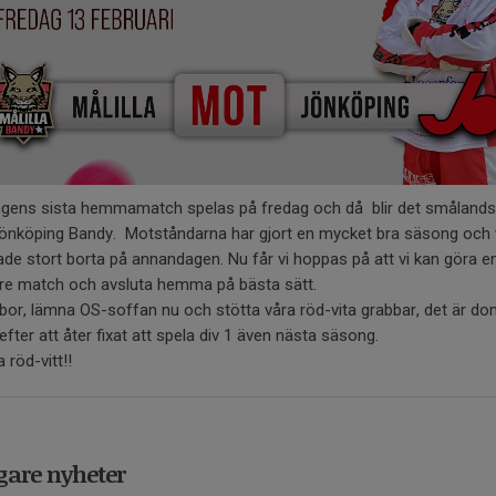
gens sista hemmamatch spelas på fredag och då blir det småland
önköping Bandy. Motståndarna har gjort en mycket bra säsong och 
ade stort borta på annandagen. Nu får vi hoppas på att vi kan göra e
re match och avsluta hemma på bästa sätt.
abor, lämna OS-soffan nu och stötta våra röd-vita grabbar, det är d
efter att åter fixat att spela div 1 även nästa säsong.
röd-vitt!!
gare nyheter