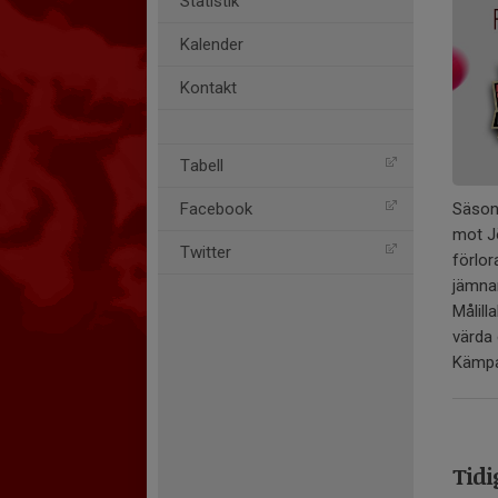
Statistik
Kalender
Kontakt
Tabell
Säson
Facebook
mot J
Twitter
förlor
jämna
Målill
värda 
Kämpa 
Tidi