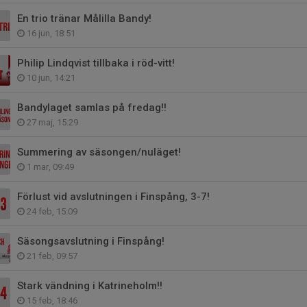
En trio tränar Målilla Bandy!
16 jun, 18:51
Philip Lindqvist tillbaka i röd-vitt!
10 jun, 14:21
Bandylaget samlas på fredag!!
27 maj, 15:29
Summering av säsongen/nuläget!
1 mar, 09:49
Förlust vid avslutningen i Finspång, 3-7!
24 feb, 15:09
Säsongsavslutning i Finspång!
21 feb, 09:57
Stark vändning i Katrineholm!!
15 feb, 18:46