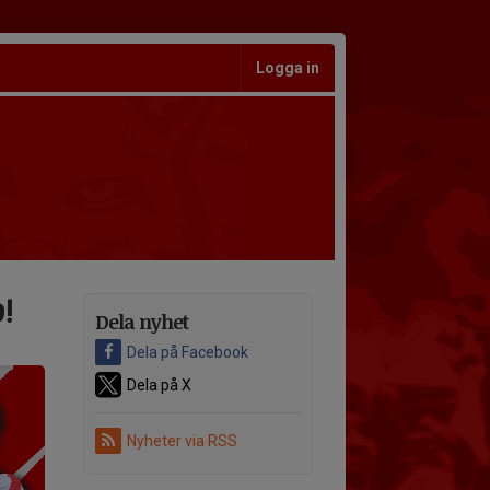
Logga in
!
Dela nyhet
Dela på Facebook
Dela på X
Nyheter via RSS