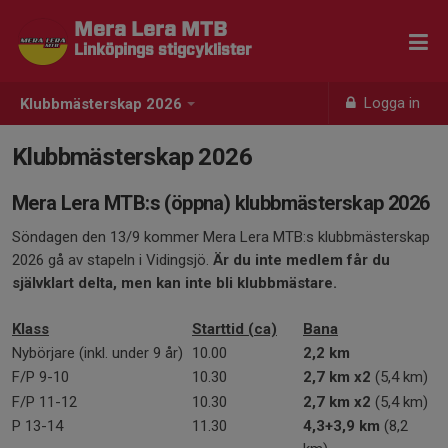
Mera Lera MTB
Linköpings stigcyklister
Logga in
Klubbmästerskap 2026
Klubbmästerskap 2026
Mera Lera MTB:s (öppna) klubbmästerskap 2026
Söndagen den 13/9 kommer Mera Lera MTB:s klubbmästerskap
2026 gå av stapeln i Vidingsjö.
Är du inte medlem får du
självklart delta, men kan inte bli klubbmästare.
Klass
Starttid (ca)
Bana
Nybörjare (inkl. under 9 år)
10.00
2,2 km
F/P 9-10
10.30
2,7 km x2
(5,4 km)
F/P 11-12
10.30
2,7 km x2
(5,4 km)
P 13-14
11.30
4,3+3,9 km
(8,2