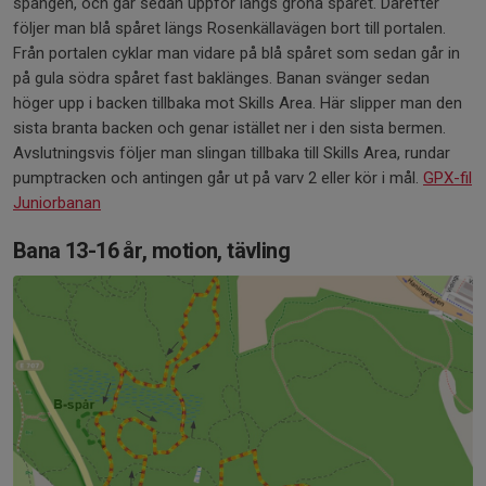
spången, och går sedan uppför längs gröna spåret. Därefter
följer man blå spåret längs Rosenkällavägen bort till portalen.
Från portalen cyklar man vidare på blå spåret som sedan går in
på gula södra spåret fast baklänges. Banan svänger sedan
höger upp i backen tillbaka mot Skills Area. Här slipper man den
sista branta backen och genar istället ner i den sista bermen.
Avslutningsvis följer man slingan tillbaka till Skills Area, rundar
pumptracken och antingen går ut på varv 2 eller kör i mål.
GPX-fil
Juniorbanan
Bana 13-16 år, motion, tävling