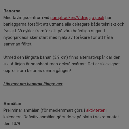
Banorna
Med tävlingscentrum vid
pumptracken/Vidingsjö peak
har
banläggarna försökt att utmana alla deltagare både tekniskt och
fysiskt. Vi cyklar framför allt på våra befintliga stigar. I
nybörjarklass sker start med hjälp av föråkare för att hålla
samman fältet.
Utmed den längsta banan (3,9 km) finns alternativspår där den
s.k. A-linjen är snabbast men också svårast. Det är skicklighet
uppför som belönas denna gången!
Läs mer om banorna längre ner
Anmälan
Preliminär anmälan (för medlemmar) görs i
aktiviteten
i
kalendern. Definitiv anmälan görs dock på plats i sekretariatet
den 13/9.