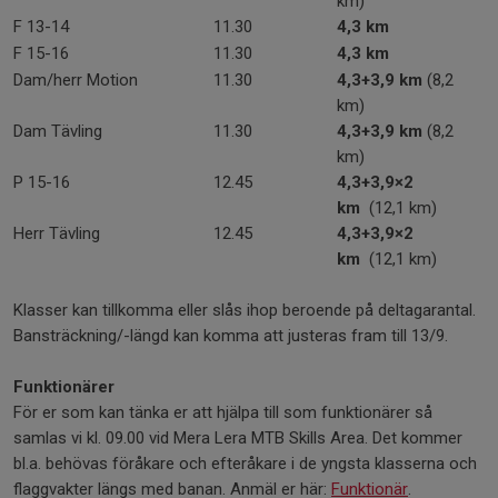
km)
F 13-14
11.30
4,3 km
F 15-16
11.30
4,3 km
Dam/herr Motion
11.30
4,3+3,9 km
(8,2
km)
Dam Tävling
11.30
4,3+3,9 km
(8,2
km)
P 15-16
12.45
4,3+3,9×2
km
(12,1 km)
Herr Tävling
12.45
4,3+3,9×2
km
(12,1 km)
Klasser kan tillkomma eller slås ihop beroende på deltagarantal.
Bansträckning/-längd kan komma att justeras fram till 13/9.
Funktionärer
För er som kan tänka er att hjälpa till som funktionärer så
samlas vi kl. 09.00 vid Mera Lera MTB Skills Area. Det kommer
bl.a. behövas föråkare och efteråkare i de yngsta klasserna och
flaggvakter längs med banan. Anmäl er här:
Funktionär
.