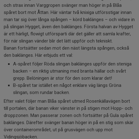
och strax innan Varggropen svänger man höger in på Blåa
spåret bort mot Åttan. Här väntar två knixiga utförsstigar innan
man tar sig över långa spången – körd baklänges – och vidare in
på slingan Hygget, även den baklänges. Första halvan av Hygget
är ett härligt, flowigt utförsparti där det gäller att samla krafter,
för när slingan vänder blir det lätt uppför och tekniskt.
Banan fortsätter sedan mot den näst längsta spången, också
den baklänges. Här erbjuds ett val:
A-spåret följer Röda slingan baklänges uppför den steniga
backen – en riktig utmaning med branta hällar och svårt
grepp. Belöningen är stor för den som klarar det!
B-spåret tar istället en något enklare väg längs Gröna
slingan, som rundar backen.
Efter valet följer man Blåa spåret utmed Rosenkällavägen bort
till portalen, där banan viker vänster in på stigen mot Hopp- och
droppzonen. Man passerar zonen och fortsätter på Gula spåret
baklänges. Därefter svänger banan höger in på en stig som skär
över containerområdet, ut på grusvägen och upp mot
Vidingsjöbacken.