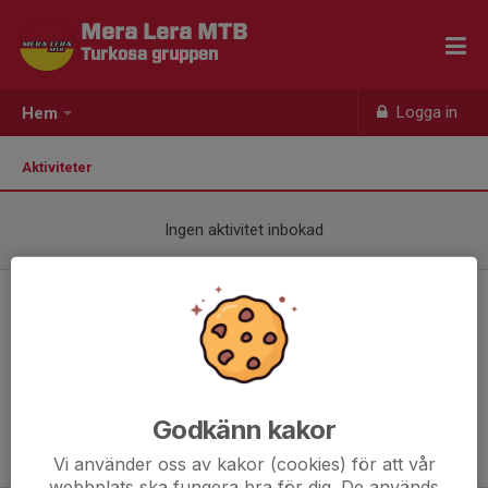
Mera Lera MTB
Turkosa gruppen
Logga in
Hem
Aktiviteter
Ingen aktivitet inbokad
Ungdomsträning MTB
Godkänn kakor
Vi använder oss av kakor (cookies) för att vår
webbplats ska fungera bra för dig. De används