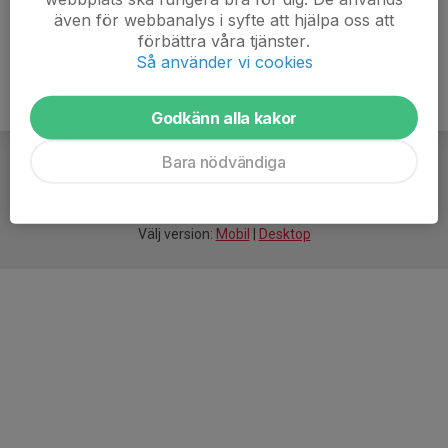
även för webbanalys i syfte att hjälpa oss att
förbättra våra tjänster.
Så använder vi cookies
Godkänn alla kakor
Bara nödvändiga
För
smarta
idrottsföreningar
Välj version:
Mobil
|
Desktop