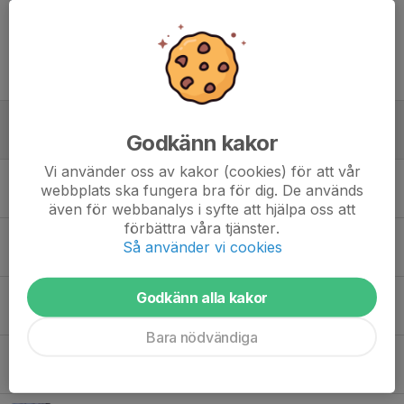
Tidigare nyheter
Föreläsning med Emil Lindgren (påminnelse)
Godkänn kakor
26 apr 2023
0
Vi använder oss av kakor (cookies) för att vår
Vintercupen del 3 & final! (4/3)
webbplats ska fungera bra för dig. De används
1 mar 2023
0
även för webbanalys i syfte att hjälpa oss att
förbättra våra tjänster.
Kom ihåg Vintercupen (del 2) 18/2
Så använder vi cookies
17 feb 2023
0
Godkänn alla kakor
Vintercupen 2023 del 1: Djurgården
29 jan 2023
0
Bara nödvändiga
Vintercupen 2023 - save the dates
21 jan 2023
0