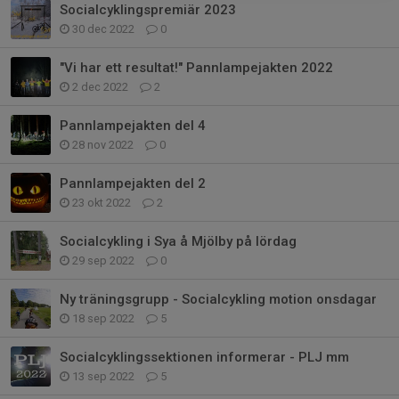
Socialcyklingspremiär 2023
30 dec 2022
0
"Vi har ett resultat!" Pannlampejakten 2022
2 dec 2022
2
Pannlampejakten del 4
28 nov 2022
0
Pannlampejakten del 2
23 okt 2022
2
Socialcykling i Sya å Mjölby på lördag
29 sep 2022
0
Ny träningsgrupp - Socialcykling motion onsdagar
18 sep 2022
5
Socialcyklingssektionen informerar - PLJ mm
13 sep 2022
5