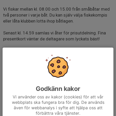
Vi fiskar mellan kl. 08.00 och 15.00 från småbåtar med
två personer i varje båt. Du kan själv välja fiskekompis
eller låta klubben lotta ihop båtlagen.
Senast kl. 14.59 samlas vi åter för prisutdelning. Fina
presentkort väntar de deltagare som lyckats bäst!
Tävlingsregler:
Vinnare är den som samlar flest poäng.
Vid lika poäng avgör flest fångade arter.
Om det fortfarande är lika avgör den längsta fisken.
Startavgift:
250 kr – inkluderar båt med motor samt fiskekort.
Godkänn kakor
125 kr – om du använder egen båt.
Vi använder oss av kakor (cookies) för att vår
webbplats ska fungera bra för dig. De används
Kom ihåg att ta med flytväst eller annan godkänd
även för webbanalys i syfte att hjälpa oss att
flythjälp.
förbättra våra tjänster.