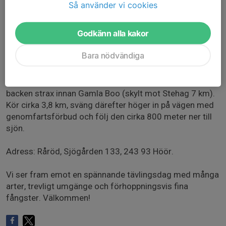
Så använder vi cookies
Anmäl dig gärna så snart som möjligt, dock senast
söndagen den 27 september, via klubbens hemsida så
Godkänn alla kakor
att vi kan boka båt till alla som vill vara med. OBS!
kommentera gärna vid anmälan om du har egen båt!
Bara nödvändiga
Vägbeskrivning:
Kommer du söderifrån på väg 23 svänger du vänster på
backen strax innan Gamla Boo (skylt mot Stehag 7 km).
Kör cirka 3,8 km, sväng därefter höger in på vägen med
genomfartsförbud och följ den cirka 800 meter ner till
sjön.
Adress: Råröd, Sjögården 133, 243 93 Höör.
Vi ser fram emot en spännande tävlingsdag med många
arter, trevligt umgänge och förhoppningsvis fina
fångster. Välkommen!