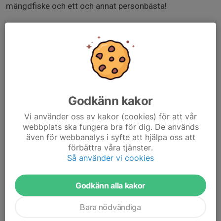
mängdfiske och ett och annat personbästa!
Incheckning kl 15 på torsdagen och utcheckning på
Söndagen kl 12.00 städat och klart.
Pris:
Dem med egen båt: betalar 1850:- / person
Dem som behöver hyrbåt: betalar 2750:- / person
Godkänn kakor
Man bor med dom man fiskar med. Sängkläder och
Vi använder oss av kakor (cookies) för att vår
handdukar ingår i priset.
webbplats ska fungera bra för dig. De används
även för webbanalys i syfte att hjälpa oss att
Detaljer för resan:
förbättra våra tjänster.
• Plats: Dragsö Camping & Stugby, Karlskrona.
Så använder vi cookies
• Målart: Gädda.
• Boende: Vi bor tillsammans i stugorna på Dragsö
Godkänn alla kakor
Fiskecamp nära vattnet.
Bara nödvändiga
Anmälan och Information: