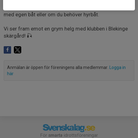
För att vi ska kunna planera logistik och båtlag på bästa
sätt är det viktigt att du fyller i din anmälan om du tar
med egen båt eller om du behöver hyrbåt.
Vi ser fram emot en grym helg med klubben i Blekinge
skärgård! 🎣
Anmälan är öppen för föreningens alla medlemmar.
Logga in
här
För
smarta
idrottsföreningar