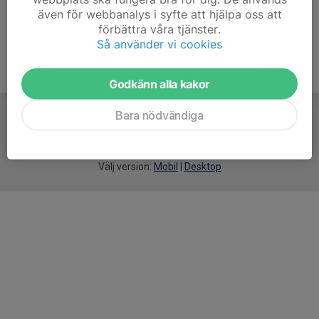
även för webbanalys i syfte att hjälpa oss att
förbättra våra tjänster.
Så använder vi cookies
Godkänn alla kakor
Bara nödvändiga
För
smarta
idrottsföreningar
Välj version:
Mobil
|
Desktop