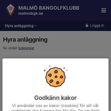
MALMÖ BANGOLFKLUBB
malmobgk.se
Logga in
Hyra anläggning
Hyra anläggning
Se under
bokningar
Godkänn kakor
Vi använder oss av kakor (cookies) för att vår
webbplats ska fungera bra för dig. De används