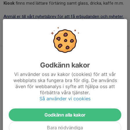
Kiosk
finns med lättare förtäring samt glass, dricka, kaffe m.m.
Anmäl er till vårt nyhetsbrev för att få erbjudanden och nyheter.
Tips
: Om du besöker vår
hemsida i mobilen
så kan du
klicka
på "Hem"
i övre vänstra hörnet för att hitta all information.
Öppettider
Godkänn kakor
Öppettider ser du i vår
Kalender.
Vi använder oss av kakor (cookies) för att vår
webbplats ska fungera bra för dig. De används
Drop-in
som gäller, men vi tar även emot större bokningar.
även för webbanalys i syfte att hjälpa oss att
Sista utsläpp är 1,5 timme innan stängning.
förbättra våra tjänster.
Så använder vi cookies
Priser
Öppettider kan justeras vid väder, sjukdom eller annat.
Godkänn alla kakor
Följ oss gärna på
Facebook
,
där vi uppdaterar senaste infon
Bara nödvändiga
ofta.