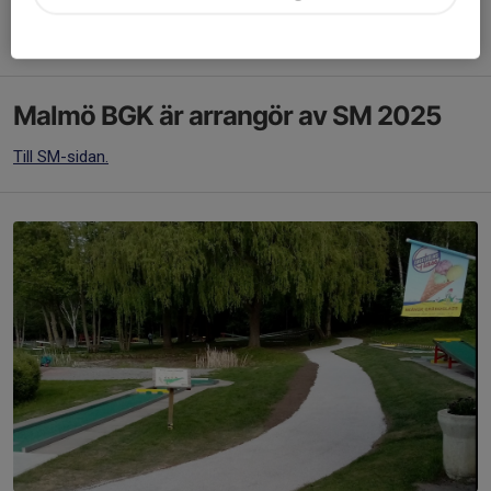
Är ni fler än 25 personer, så uppskattar vi att ni
bokar
.
Malmö BGK är arrangör av SM 2025
Till SM-sidan.