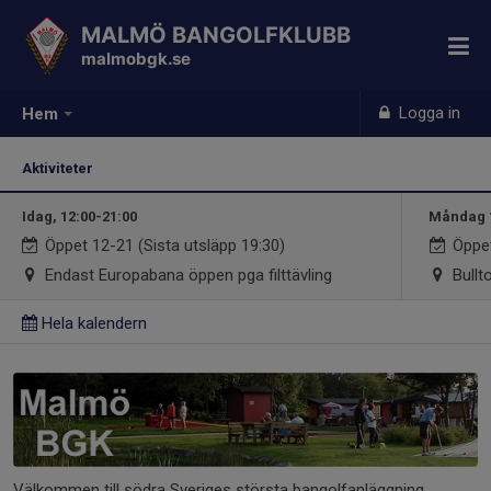
MALMÖ BANGOLFKLUBB
malmobgk.se
Logga in
Hem
Aktiviteter
Idag, 12:00-21:00
Måndag 1
Öppet 12-21 (Sista utsläpp 19:30)
Öppet
Endast Europabana öppen pga filttävling
Bullt
Hela kalendern
Välkommen till södra Sveriges största bangolfanläggning