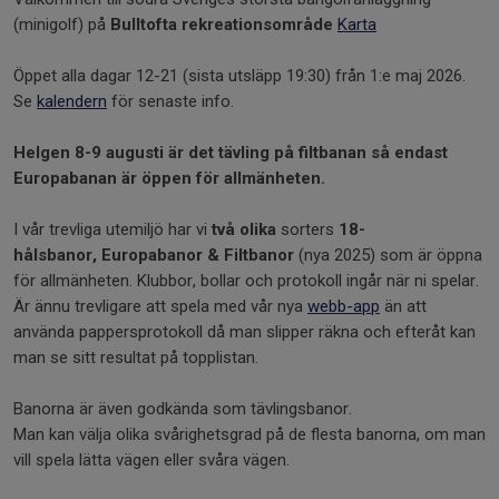
(minigolf) på
Bulltofta rekreationsområde
Karta
Öppet alla dagar 12-21 (sista utsläpp 19:30) från 1:e maj 2026.
Se
kalendern
för senaste info.
Helgen 8-9 augusti är det tävling på filtbanan så endast
Europabanan är öppen för allmänheten.
I vår trevliga utemiljö har vi
två olika
sorters
18-
hålsbanor,
E
uropabanor & Filtbanor
(nya 2025) som är öppna
för allmänheten. Klubbor, bollar och protokoll ingår när ni spelar.
Är ännu trevligare att spela med vår nya
webb-app
än att
använda pappersprotokoll då man slipper räkna och efteråt kan
man se sitt resultat på topplistan.
Banorna är även godkända som tävlingsbanor.
Man kan välja olika svårighetsgrad på de flesta banorna, om man
vill spela lätta vägen eller svåra vägen.