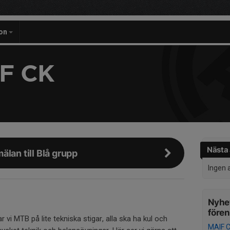
on
F CK
Nästa 
älan till Blå grupp
Ingen 
Nyhet
före
ar vi MTB på lite tekniska stigar, alla ska ha kul och
MAIF C