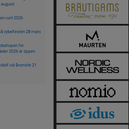
 augusti
n runt 2026
på cykelfesten 28 mars
r
bbshopen för
läder 2026 är öppen
r
ridolf vid årsmöte 21
r