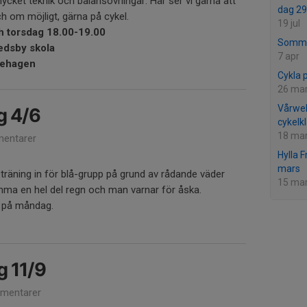
mycket teknik och balansövningar. Här ser vi gärna att
dag 29
h om möjligt, gärna på cykel.
19 jul
 torsdag 18.00-19.00
Somme
edsby skola
7 apr
ålehagen
Cykla 
26 ma
Vårwe
ng 4/6
cykelk
18 ma
entarer
Hylla F
mars
 träning in för blå-grupp på grund av rådande väder
15 ma
omma en hel del regn och man varnar för åska.
r på måndag.
g 11/9
mentarer