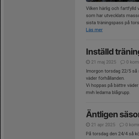
Vilken härlig och fartfylld 
som har utvecklats masso
sista träningspass på torsd
Läs mer
Inställd träni
21 maj 2025
0 kom
Imorgon torsdag 22/5 så s
väder förhållanden.
Vi hoppas på bättre väde
mvh ledarna blågrupp.
Äntligen säso
21 apr 2025
0 kom
På torsdag den 24/4 så k