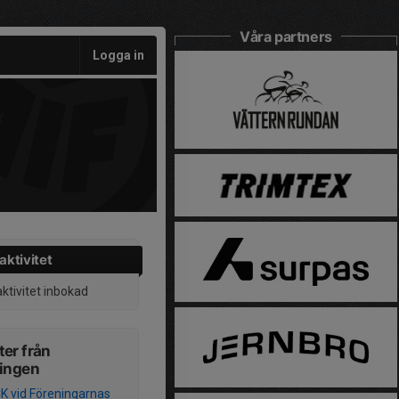
Våra partners
Logga in
aktivitet
aktivitet inbokad
er från
ningen
K vid Föreningarnas