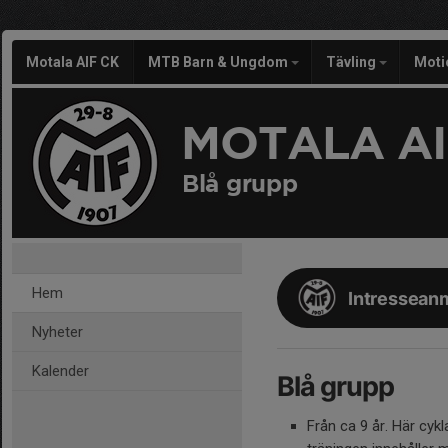
Motala AIF CK
MTB Barn & Ungdom
Tävling
Moti
MOTALA AI
Blå grupp
Hem
Intresseanm
Nyheter
Kalender
Blå grupp
Från ca 9 år. Här cykl