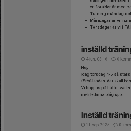
träningen innehåller 
en förälder är med oc
Träning måndag och
Måndagar är vi i sm
Torsdagar är vi i F
inställd träni
4 jun, 08:16
0 komm
Hej,
Idag torsdag 4/6 så ställs
förhållanden. det skall k
Vi hoppas på bättre väde
mvh ledarna blågrupp.
Inställd tränin
11 sep 2025
0 kom