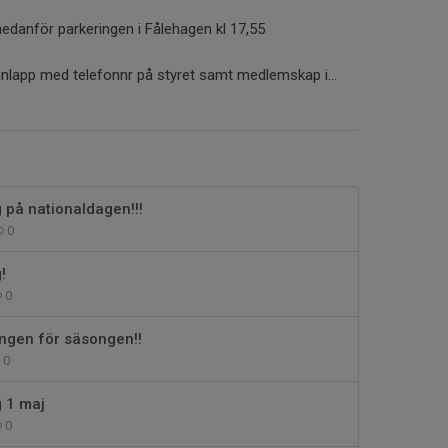
edanför parkeringen i Fålehagen kl 17,55
nlapp med telefonnr på styret samt medlemskap i...
g på nationaldagen!!!
0
!
0
ingen för säsongen!!
0
g 1 maj
0