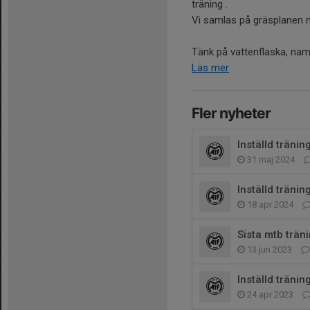
träning .
Vi samlas på gräsplanen n
Tänk på vattenflaska, nam
Läs mer
Fler nyheter
Inställd tränin
31 maj 2024
Inställd träning
18 apr 2024
Sista mtb trän
13 jun 2023
Inställd tränin
24 apr 2023