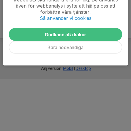
även för webbanalys i syfte att hjälpa oss att
förbättra våra tjänster.
Så använder vi cookies
Godkänn alla kakor
Bara nödvändiga
För
smarta
idrottsföreningar
Välj version:
Mobil
|
Desktop