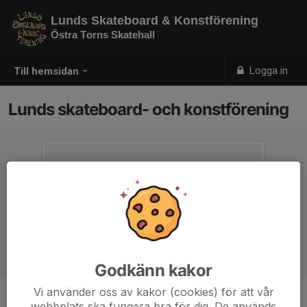
Lunds Skateboard & Konstförening
Östra Torns Skatehall
Logga in
Till hemsidan
Lunds skateboard- och konstförening
Godkänn kakor
Vi använder oss av kakor (cookies) för att vår
webbplats ska fungera bra för dig. De används
Titel
Webbansvarig