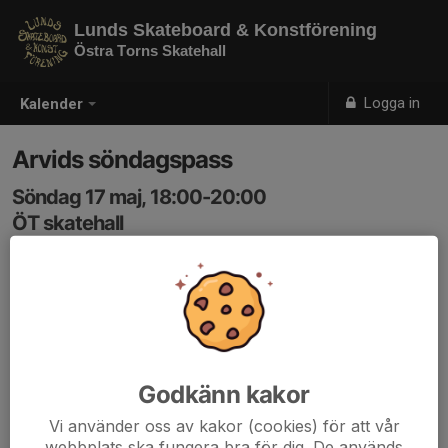
Lunds Skateboard & Konstförening
Östra Torns Skatehall
Logga in
Kalender
Arvids söndagspass
Söndag 17 maj, 18:00-20:00
ÖT skatehall
Samling: 18:00
Godkänn kakor
Vi använder oss av kakor (cookies) för att vår
webbplats ska fungera bra för dig. De används