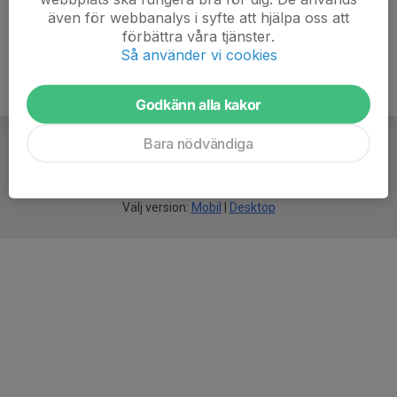
även för webbanalys i syfte att hjälpa oss att
förbättra våra tjänster.
Så använder vi cookies
Godkänn alla kakor
Bara nödvändiga
För
smarta
idrottsföreningar
Välj version:
Mobil
|
Desktop