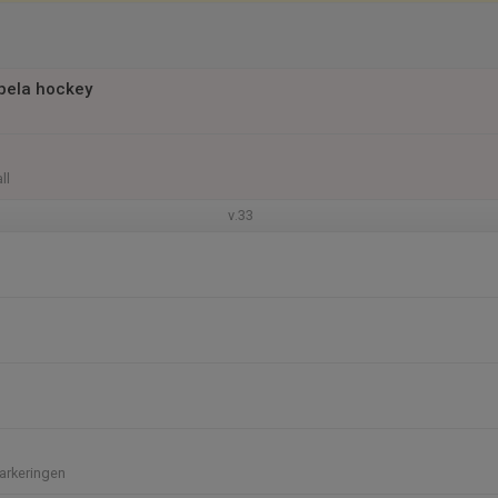
spela hockey
ll
v.33
parkeringen