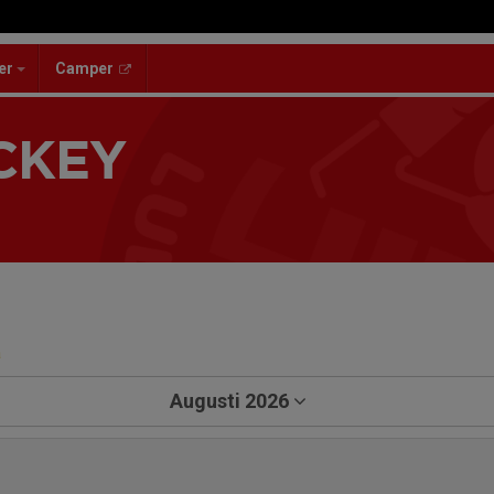
er
Camper
CKEY
a
Augusti 2026