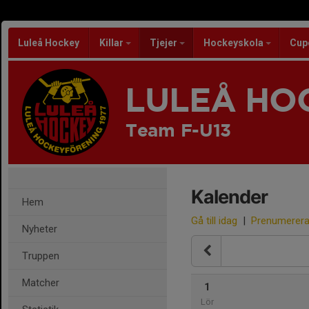
Luleå Hockey
Killar
Tjejer
Hockeyskola
Cup
LULEÅ HO
Team F-U13
Kalender
Hem
Gå till idag
|
Prenumerer
Nyheter
Truppen
Matcher
1
Lör