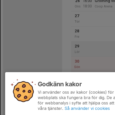
26
16:00
Grillning 
18:00
Ons
Coop Arena
27
Tor
28
Fre
29
Lör
30
Sön
Godkänn kakor
31
Mån
Vi använder oss av kakor (cookies) för 
webbplats ska fungera bra för dig. De
för webbanalys i syfte att hjälpa oss att
våra tjänster.
Så använder vi cookies