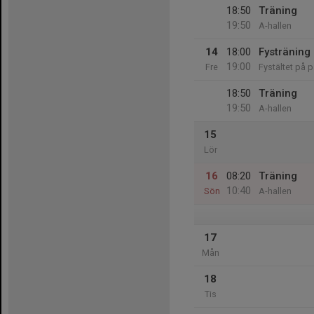
18:50
Träning
19:50
A-hallen
14
18:00
Fysträning
19:00
Fre
Fystältet på 
18:50
Träning
19:50
A-hallen
15
Lör
16
08:20
Träning
10:40
Sön
A-hallen
17
Mån
18
Tis