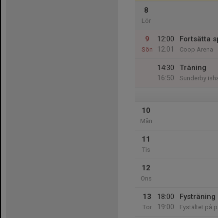
8
Lör
9
12:00
Fortsätta 
12:01
Sön
Coop Arena
14:30
Träning
16:50
Sunderby isha
10
Mån
11
Tis
12
Ons
13
18:00
Fysträning
19:00
Tor
Fystältet på 