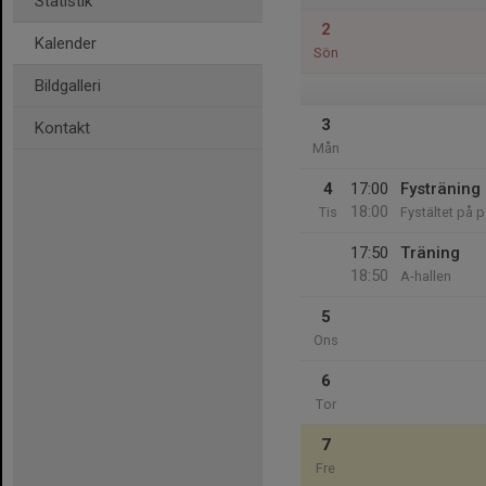
Statistik
2
Kalender
Sön
Bildgalleri
3
Kontakt
Mån
4
17:00
Fysträning
18:00
Tis
Fystältet på 
17:50
Träning
18:50
A-hallen
5
Ons
6
Tor
7
Fre