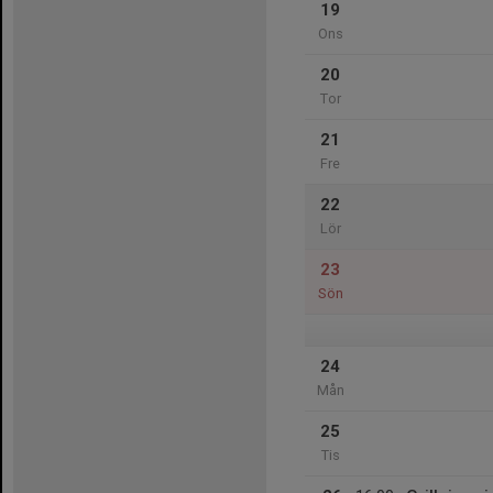
19
Ons
20
Tor
21
Fre
22
Lör
23
Sön
24
Mån
25
Tis