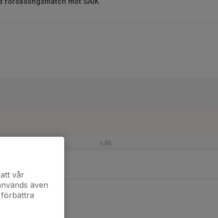
vid försäsongsmatch mot SAIK
v.36
att vår
 används även
 förbättra