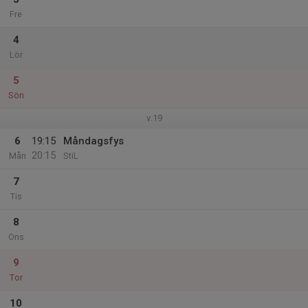
Fre
4
Lör
5
Sön
v.19
6
19:15
Måndagsfys
20:15
Mån
StiL
7
Tis
8
Ons
9
Tor
10