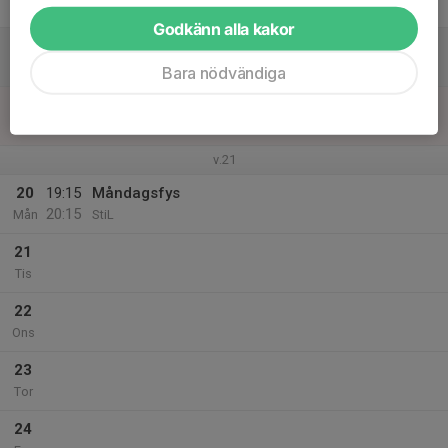
Fre
Godkänn alla kakor
18
Lör
Bara nödvändiga
19
Sön
v.21
20
19:15
Måndagsfys
20:15
Mån
StiL
21
Tis
22
Ons
23
Tor
24