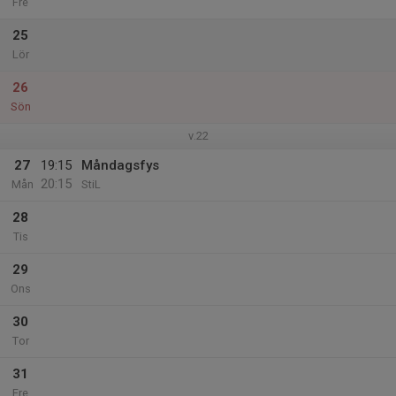
Fre
25
Lör
26
Sön
v.22
27
19:15
Måndagsfys
20:15
Mån
StiL
28
Tis
29
Ons
30
Tor
31
Fre