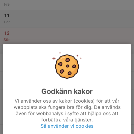
Fre
11
Lör
12
Sön
v.20
13
19:15
Måndagsfys
20:15
Mån
StiL
14
Tis
Godkänn kakor
15
Vi använder oss av kakor (cookies) för att vår
Ons
webbplats ska fungera bra för dig. De används
16
även för webbanalys i syfte att hjälpa oss att
förbättra våra tjänster.
Tor
Så använder vi cookies
17