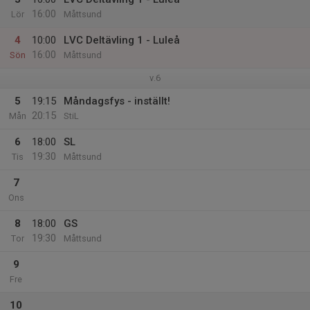
16:00
Lör
Måttsund
4
10:00
LVC Deltävling 1 - Luleå
16:00
Sön
Måttsund
v.6
5
19:15
Måndagsfys - inställt!
20:15
Mån
StiL
6
18:00
SL
19:30
Tis
Måttsund
7
Ons
8
18:00
GS
19:30
Tor
Måttsund
9
Fre
10