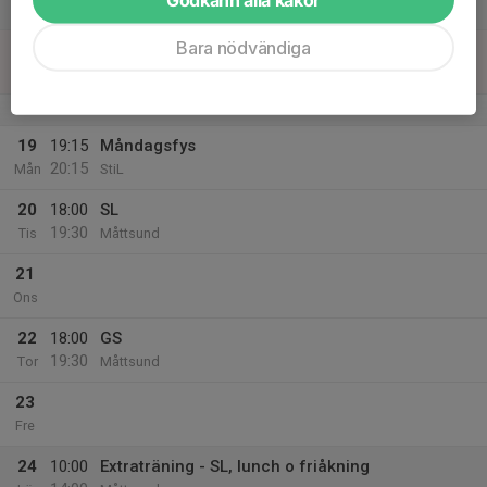
16:00
Lör
Dundret
Bara nödvändiga
18
10:00
LVC Deltävling 2 - Gällivare
16:00
Sön
Dundret
v.8
19
19:15
Måndagsfys
20:15
Mån
StiL
20
18:00
SL
19:30
Tis
Måttsund
21
Ons
22
18:00
GS
19:30
Tor
Måttsund
23
Fre
24
10:00
Extraträning - SL, lunch o friåkning