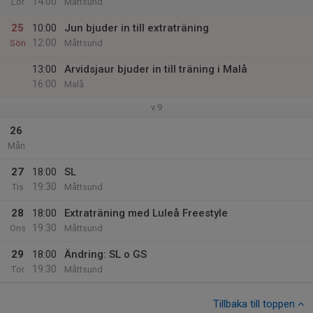
14:00
Lör
Måttsund
25
10:00
Jun bjuder in till extraträning
12:00
Sön
Måttsund
13:00
Arvidsjaur bjuder in till träning i Malå
16:00
Malå
v.9
26
Mån
27
18:00
SL
19:30
Tis
Måttsund
28
18:00
Extraträning med Luleå Freestyle
19:30
Ons
Måttsund
29
18:00
Ändring: SL o GS
19:30
Tor
Måttsund
Tillbaka till toppen