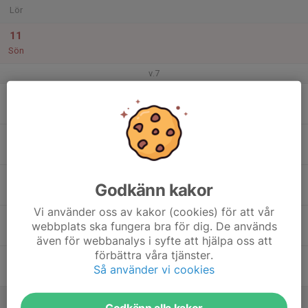
Lör
11
Sön
v.7
12
19:15
Måndagsfys - inställt!
20:15
Mån
StiL
13
18:00
SL
19:30
Tis
Måttsund
14
18:00
SG
Godkänn kakor
19:30
Ons
Måttsund
Vi använder oss av kakor (cookies) för att vår
15
18:00
Ändring - Vi kör SG istället för GS
webbplats ska fungera bra för dig. De används
19:30
Tor
Måttsund
även för webbanalys i syfte att hjälpa oss att
förbättra våra tjänster.
16
17:00
LVC Deltävling 2 - Gällivare
Så använder vi cookies
22:00
Fre
Dundret
17
08:00
LVC Deltävling 2 - Gällivare
Godkänn alla kakor