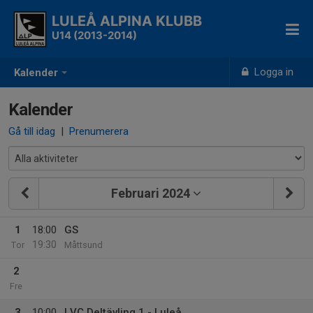
LULEÅ ALPINA KLUBB
U14 (2013-2014)
Logga in
Kalender
Kalender
Gå till idag
|
Prenumerera
Februari 2024
1
18:00
GS
19:30
Tor
Måttsund
2
Fre
3
10:00
LVC Deltävling 1 - Luleå