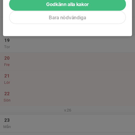
Godkänn alla kakor
17
Tis
Bara nödvändiga
18
Ons
19
Tor
20
Fre
21
Lör
22
Sön
v.26
23
Mån