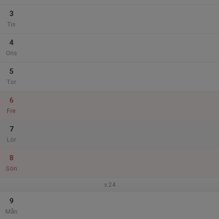
3
Tis
4
Ons
5
Tor
6
Fre
7
Lör
8
Sön
v.24
9
Mån