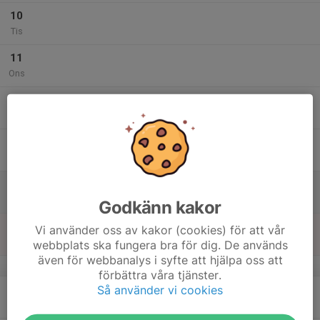
10
Tis
11
Ons
12
Tor
13
Fre
14
Lör
Godkänn kakor
15
Vi använder oss av kakor (cookies) för att vår
Sön
webbplats ska fungera bra för dig. De används
även för webbanalys i syfte att hjälpa oss att
v.25
förbättra våra tjänster.
Så använder vi cookies
16
Mån