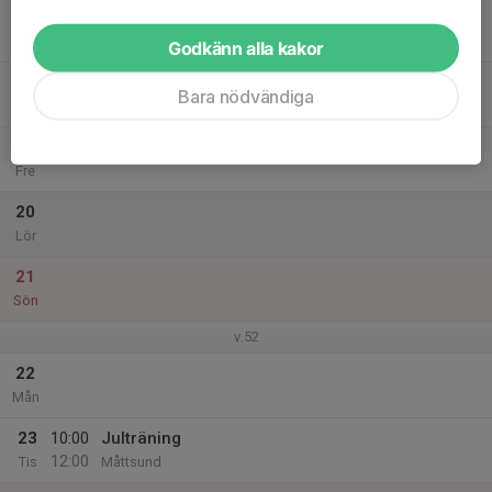
17
18:00
Tränarmöte
21:00
Ons
Pimpelvägen 8
Godkänn alla kakor
18
17:45
Skidträning
Bara nödvändiga
19:30
Tor
Måttsundsbacken
19
Fre
20
Lör
21
Sön
v.52
22
Mån
23
10:00
Julträning
12:00
Tis
Måttsund