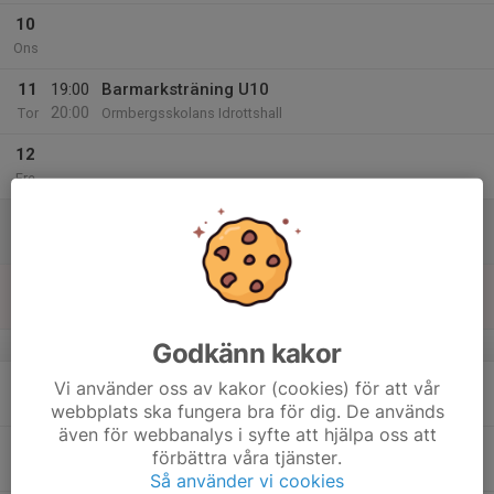
10
Ons
11
19:00
Barmarksträning U10
20:00
Tor
Ormbergsskolans Idrottshall
12
Fre
13
Lör
14
Sön
v.51
Godkänn kakor
15
Vi använder oss av kakor (cookies) för att vår
Mån
webbplats ska fungera bra för dig. De används
även för webbanalys i syfte att hjälpa oss att
16
17:45
Skidträning
förbättra våra tjänster.
19:30
Tis
Måttsundsbacken
Så använder vi cookies