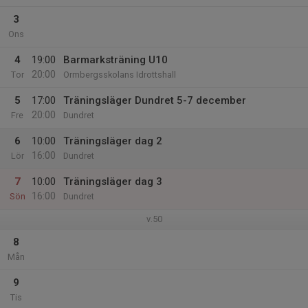
3
Ons
4
19:00
Barmarksträning U10
20:00
Tor
Ormbergsskolans Idrottshall
5
17:00
Träningsläger Dundret 5-7 december
20:00
Fre
Dundret
6
10:00
Träningsläger dag 2
16:00
Lör
Dundret
7
10:00
Träningsläger dag 3
16:00
Sön
Dundret
v.50
8
Mån
9
Tis