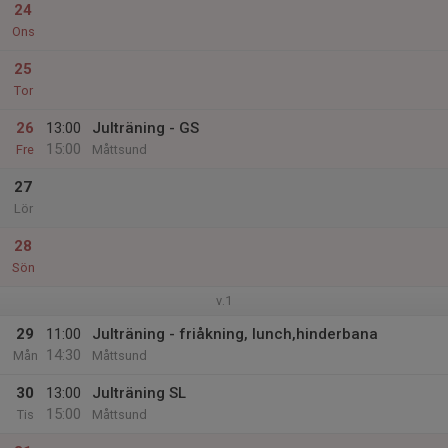
24
Ons
25
Tor
26
13:00
Julträning - GS
15:00
Fre
Måttsund
27
Lör
28
Sön
v.1
29
11:00
Julträning - friåkning, lunch,hinderbana
14:30
Mån
Måttsund
30
13:00
Julträning SL
15:00
Tis
Måttsund