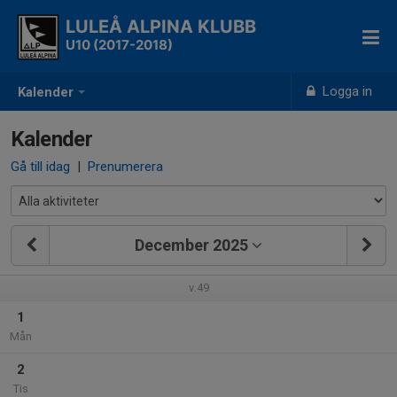
LULEÅ ALPINA KLUBB
U10 (2017-2018)
Logga in
Kalender
Kalender
Gå till idag
|
Prenumerera
December 2025
v.49
1
Mån
2
Tis