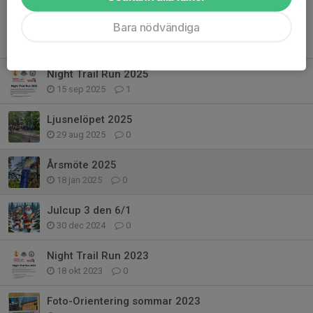
Bara nödvändiga
Tidigare nyheter
Night Trail Run 2025
15 sep 2025
1
Ljusnelöpet 2025
29 aug 2025
0
Årsmöte 2025
18 jan 2025
0
Julcup 3 den 6/1
30 dec 2024
0
Night Trail Run 2023
18 okt 2023
0
Foto-Orientering sommar 2023