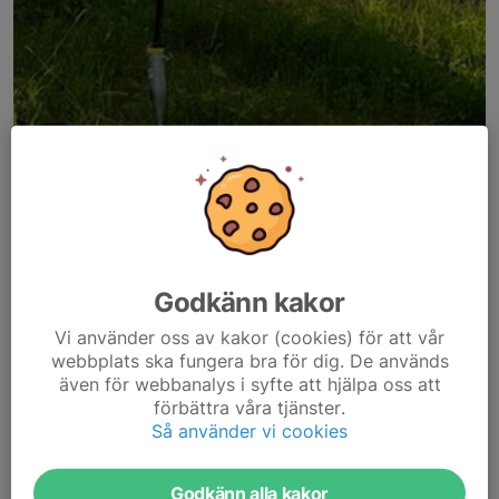
Välkommen på Ljusne Ala OK's årsmöte den 23 februari kl 17:00
på klubblokalen.
Årsmöteshandlingar fås på mötet, klubben bjuder på fika.
Välkomna
Godkänn kakor
Dela nyhet
Vi använder oss av kakor (cookies) för att vår
webbplats ska fungera bra för dig. De används
även för webbanalys i syfte att hjälpa oss att
förbättra våra tjänster.
Så använder vi cookies
Kommentarer
Godkänn alla kakor