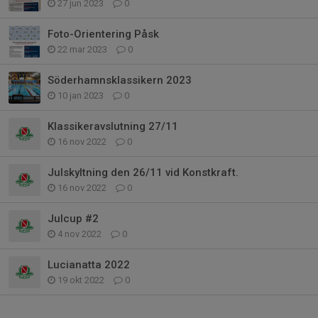
27 jun 2023
0
Foto-Orientering Påsk
22 mar 2023
0
Söderhamnsklassikern 2023
10 jan 2023
0
Klassikeravslutning 27/11
16 nov 2022
0
Julskyltning den 26/11 vid Konstkraft.
16 nov 2022
0
Julcup #2
4 nov 2022
0
Lucianatta 2022
19 okt 2022
0