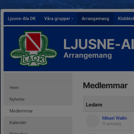
Ljusne-Ala OK
Våra grupper
Arrangemang
Klubblo
LJUSNE-A
Arrangemang
Medlemmar
Hem
Nyheter
Ledare
Medlemmar
Mikael Wallin
Kalender
IT-ansvarig