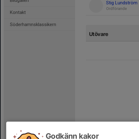
Bildgalleri
Stig Lundström
Ordförande
Kontakt
Söderhamnsklassikern
Utövare
Godkänn kakor