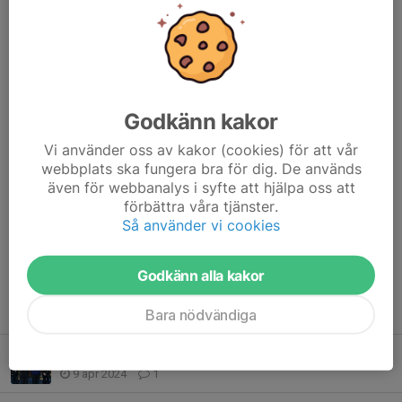
Efter en skakig grundomgång lyckades Amanda hitta kraft i
finalen och där knipa guldet.
I mixed senior lyckades man ta sig till bronsmatch men där blev
motståndet lite svårt och en fjärde plats.
Totalt i juniorklass 2 guld och 1 silver.
Godkänn kakor
Dela nyhet
Vi använder oss av kakor (cookies) för att vår
webbplats ska fungera bra för dig. De används
även för webbanalys i syfte att hjälpa oss att
förbättra våra tjänster.
Kommentarer
Så använder vi cookies
Godkänn alla kakor
Tidigare nyheter
Bara nödvändiga
Svenska Ungdomsmästerskapen & Riksfinal Svenska Ungdomcupen
9 apr 2024
1