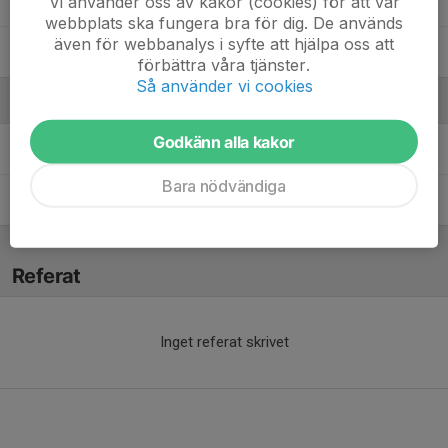
Vi använder oss av kakor (cookies) för att vår
Oscar Sjöstrand
webbplats ska fungera bra för dig. De används
även för webbanalys i syfte att hjälpa oss att
Theodor Deak
förbättra våra tjänster.
Så använder vi cookies
Ledare
Godkänn alla kakor
Robert Hällmark
Tränare
Bara nödvändiga
Tomas Eriksson
Tränare
Referat
Inget referat skrivet