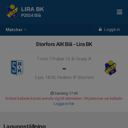
LIRA BK
P2014 Blå
Logga in
Matcher
Storfors AIK Blå - Lira BK
7 mot 7 Pojkar 12 år Grupp A
-
3 jun, 18:30, Hedens IP Storfors
Samling 17:45
Endast kallade kunde anmäla sig till aktiviteten. 39 personer var kallade.
Logga in här
Laguppställning