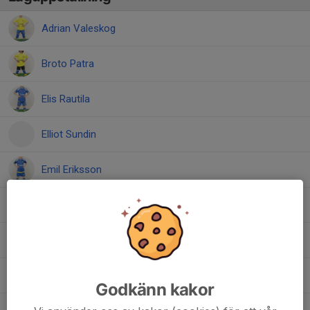
Adrian Valeskog
Broto Patra
Elis Rautila
Elliot Sundin
Emil Eriksson
John Petersson
Louie Lindberg Longkoed
Lukas Nyberg
Godkänn kakor