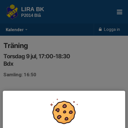
LIRA BK
P2014 Blå
Logga in
Kalender
Träning
Torsdag 9 jul, 17:00-18:30
Bdx
Samling: 16:50