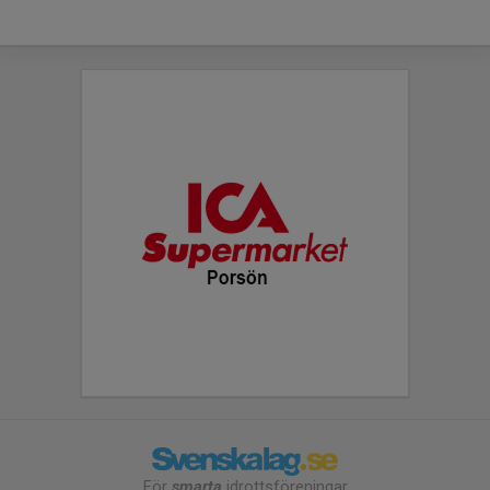
För
smarta
idrottsföreningar