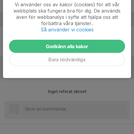
Vi använder oss av kakor (cookies) för att vår
Stella Eriksson
webbplats ska fungera bra för dig. De används
även för webbanalys i syfte att hjälpa oss att
Ledare
förbättra våra tjänster.
Så använder vi cookies
Emelie Eriksson
Hjälptränare
Godkänn alla kakor
Viktor Lindgren
Tränare
Bara nödvändiga
Referat
Inget referat skrivet