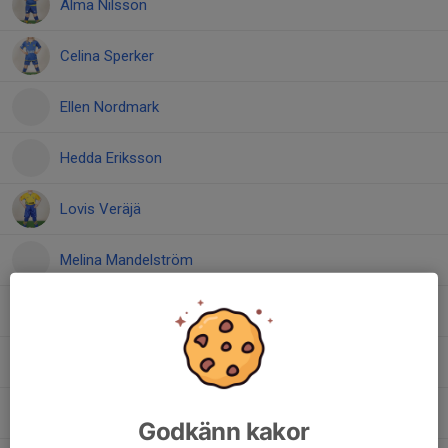
Alma Nilsson
Celina Sperker
Ellen Nordmark
Hedda Eriksson
Lovis Veräjä
Melina Mandelström
Nova Melander
Petra Barna
Ruth Vucins
Godkänn kakor