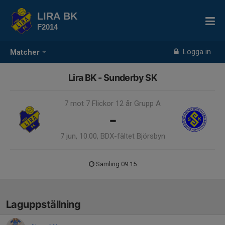
LIRA BK
F2014
Logga in
Matcher
Lira BK - Sunderby SK
7 mot 7 Flickor 12 år Grupp A
-
7 jun, 10:00, BDX-fältet Björsbyn
Samling 09:15
Laguppställning