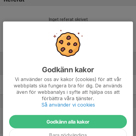
Inget referat skrivet
Tabell
Godkänn kakor
Vi använder oss av kakor (cookies) för att vår
COOP Norrbotten Cup F13
webbplats ska fungera bra för dig. De används
år Gruppspel A
M
+/-
P
även för webbanalys i syfte att hjälpa oss att
förbättra våra tjänster.
1. Bergnäsets AIK
2
14
6
Så använder vi cookies
2. Lira BK
2
-8
3
Godkänn alla kakor
3. Luleå SK
2
-6
0
Bara nödvändiga