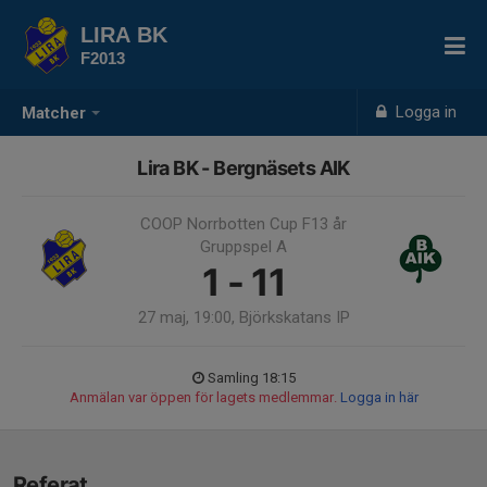
LIRA BK
F2013
Logga in
Matcher
Lira BK - Bergnäsets AIK
COOP Norrbotten Cup F13 år
Gruppspel A
1 - 11
27 maj, 19:00, Björkskatans IP
Samling 18:15
Anmälan var öppen för lagets medlemmar.
Logga in här
Referat