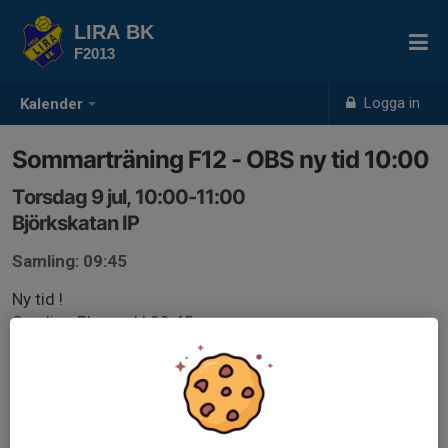
LIRA BK
F2013
Logga in
Kalender
Sommarträning F12 - OBS ny tid 10:00
Torsdag 9 jul, 10:00-11:00
Björkskatan IP
Samling: 09:45
Ny tid !
Samling Planen, kl 09:45
Observera sista svarstid är 3 timmar innan träningen
startar för att F12 skall kunna planera träningen.