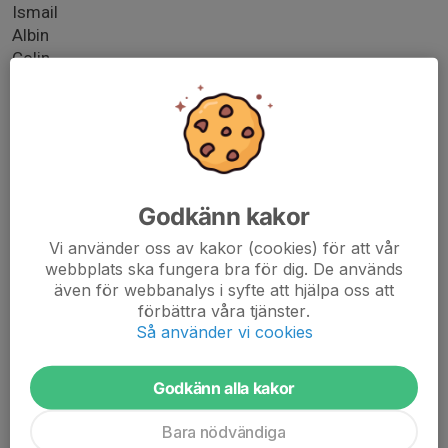
Ismail
Albin
Colin
Leo V-R
Alexander
Tränare:
Joakim
Johan VL
Godkänn kakor
Alexander
Vi använder oss av kakor (cookies) för att vår
Spelschema:
webbplats ska fungera bra för dig. De används
Samling 16:30
även för webbanalys i syfte att hjälpa oss att
förbättra våra tjänster.
17:00 Sunderbyn 1 - Lira (plan1)
Så använder vi cookies
17:30 Sunderbyn 2 - Lira (plan 2)
18:30 BAIK 1 - Lira (plan 3)
19:00 Lira - Luleå FC (plan 3)
Godkänn alla kakor
Bara nödvändiga