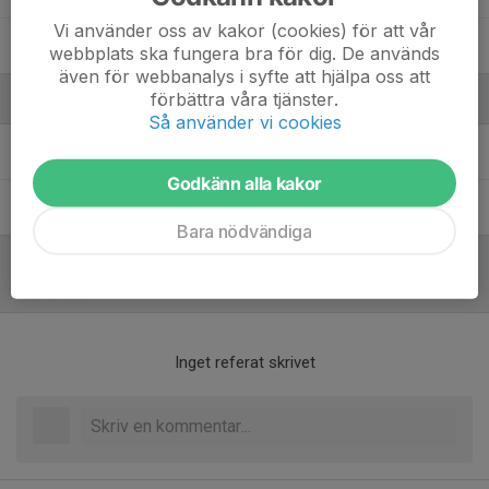
Vi använder oss av kakor (cookies) för att vår
Zidan Javed
webbplats ska fungera bra för dig. De används
även för webbanalys i syfte att hjälpa oss att
förbättra våra tjänster.
Ledare
Så använder vi cookies
Erik Östholm
Hjälptränare
Godkänn alla kakor
Per Hartman
Materialansvarig/hjälptränare
Bara nödvändiga
Referat
Inget referat skrivet