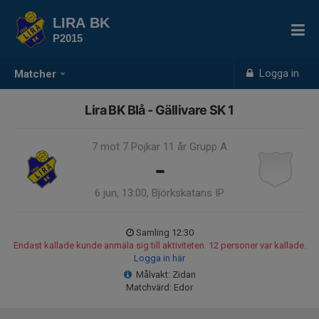
LIRA BK
P2015
Logga in
Matcher
Lira BK Blå - Gällivare SK 1
7 mot 7 Pojkar 11 år Grupp A
-
6 jun, 13:00, Björkskatans IP
Samling 12:30
Endast kallade kunde anmäla sig till aktiviteten. 12 personer var kallade.
Logga in här
Målvakt: Zidan
Matchvärd: Edor