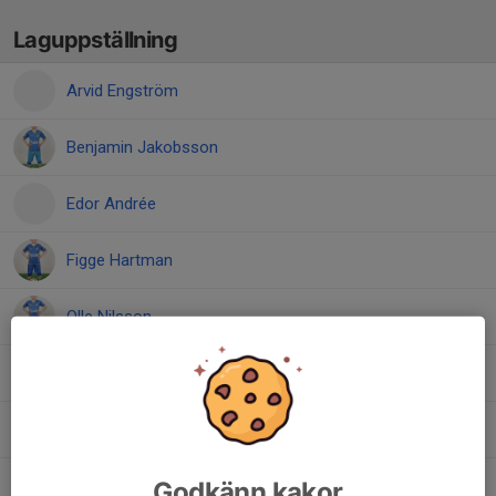
Laguppställning
Arvid Engström
Benjamin Jakobsson
Edor Andrée
Figge Hartman
Olle Nilsson
Pranav Mishra
Sam Östholm
Godkänn kakor
Trond Norkyn