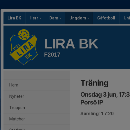
Lira BK
Herr
Dam
Ungdom
Gåfotboll
Uni
LIRA BK
F2017
Träning
Hem
Onsdag 3 jun, 17:
Nyheter
Porsö IP
Truppen
Samling: 17:20
Matcher