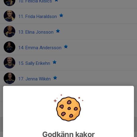
10. Felicia Klisics
11. Frida Haraldson
13. Elina Jonsson
14. Emma Andersson
15. Sally Erikehn
17. Jenna Wikén
20. Klara Ranängen
24. Nellie Jonsson Springare
Ledare
Godkänn kakor