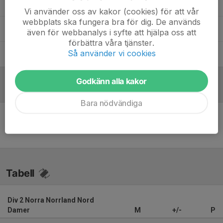
Daniel Lindgren
Målvaktstränare
Vi använder oss av kakor (cookies) för att vår
webbplats ska fungera bra för dig. De används
Ewa-Marie Johansson
Team Manager, div 2
även för webbanalys i syfte att hjälpa oss att
förbättra våra tjänster.
Så använder vi cookies
Praneeth Chandran
Tränare
Godkänn alla kakor
Referat
Bara nödvändiga
Inget referat skrivet
Tabell
Div 2 Norra Norrland Nord
Damer
M
+/-
P