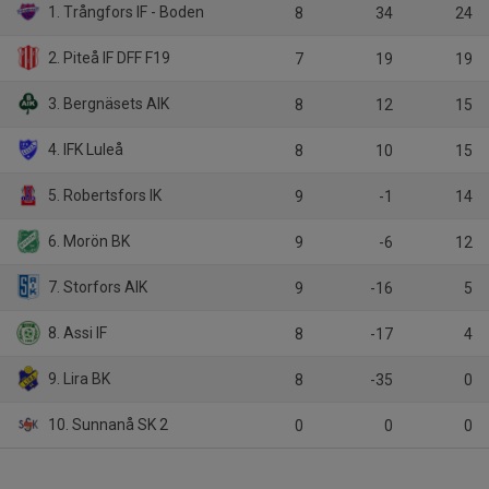
1. Trångfors IF - Boden
8
34
24
2. Piteå IF DFF F19
7
19
19
3. Bergnäsets AIK
8
12
15
4. IFK Luleå
8
10
15
5. Robertsfors IK
9
-1
14
6. Morön BK
9
-6
12
7. Storfors AIK
9
-16
5
8. Assi IF
8
-17
4
9. Lira BK
8
-35
0
10. Sunnanå SK 2
0
0
0