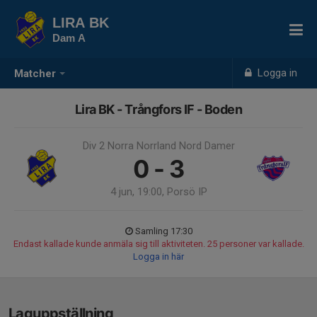
LIRA BK
Dam A
Logga in
Matcher
Lira BK - Trångfors IF - Boden
Div 2 Norra Norrland Nord Damer
0 - 3
4 jun, 19:00, Porsö IP
Samling 17:30
Endast kallade kunde anmäla sig till aktiviteten. 25 personer var kallade.
Logga in här
Laguppställning