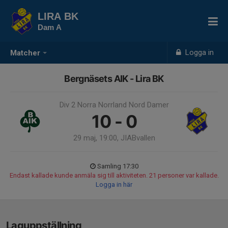
LIRA BK
Dam A
Logga in
Matcher
Bergnäsets AIK - Lira BK
Div 2 Norra Norrland Nord Damer
10 - 0
29 maj, 19:00, JIABvallen
Samling 17:30
Endast kallade kunde anmäla sig till aktiviteten. 21 personer var kallade.
Logga in här
Laguppställning