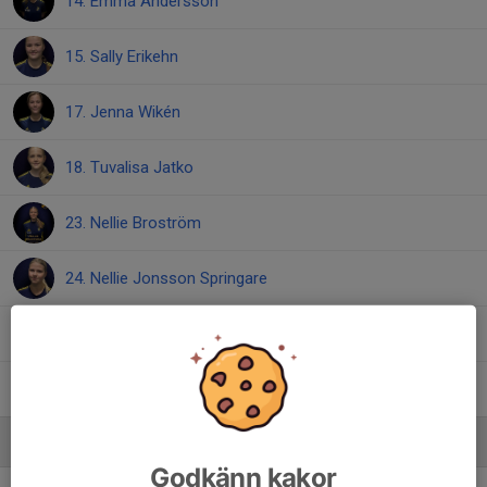
14. Emma Andersson
15. Sally Erikehn
17. Jenna Wikén
18. Tuvalisa Jatko
23. Nellie Broström
24. Nellie Jonsson Springare
30. Alma Höggren
Linnéa Blomqvist
, F15 Junior
Ledare
Godkänn kakor