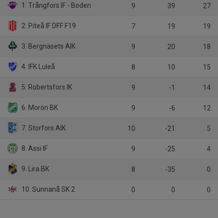
1. Trångfors IF - Boden
9
39
27
2. Piteå IF DFF F19
7
19
19
3. Bergnäsets AIK
9
20
18
4. IFK Luleå
8
10
15
5. Robertsfors IK
9
-1
14
6. Morön BK
9
-6
12
7. Storfors AIK
10
-21
5
8. Assi IF
9
-25
4
9. Lira BK
8
-35
0
10. Sunnanå SK 2
0
0
0