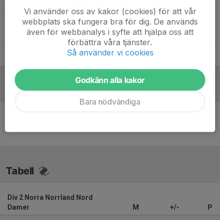
Daniel Lindgren
Målvaktstränare
Vi använder oss av kakor (cookies) för att vår
webbplats ska fungera bra för dig. De används
Peter Lindqvist
Assisterande tränare
även för webbanalys i syfte att hjälpa oss att
förbättra våra tjänster.
Så använder vi cookies
Praneeth Chandran
Tränare
Godkänn alla kakor
Referat
Bara nödvändiga
Inget referat skrivet
Tabell
Div 2 Norra Norrland Nord
Damer
M
+/-
P