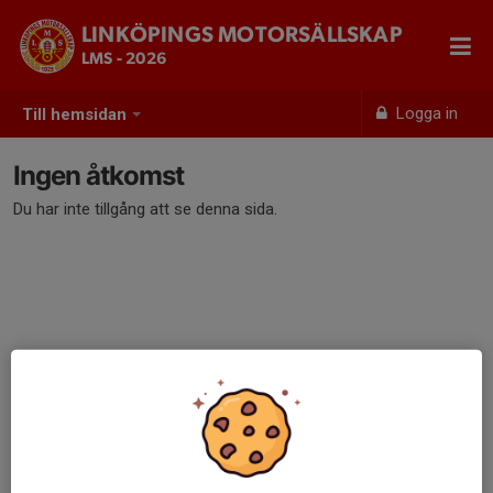
LINKÖPINGS MOTORSÄLLSKAP
LMS - 2026
Logga in
Till hemsidan
Ingen åtkomst
Du har inte tillgång att se denna sida.