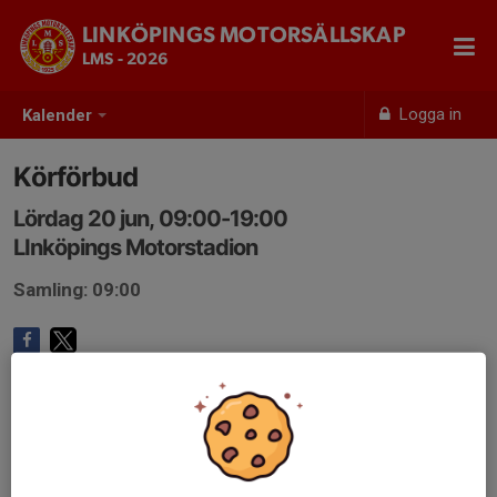
LINKÖPINGS MOTORSÄLLSKAP
LMS - 2026
Logga in
Kalender
Körförbud
Lördag 20 jun, 09:00-19:00
LInköpings Motorstadion
Samling: 09:00