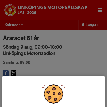
LINKÖPINGS MOTORSÄLLSKAP
LMS - 2026
Logga in
Kalender
Årsracet 61 år
Söndag 9 aug, 09:00-18:00
Linköpings Motorstadion
Samling: 09:00
Anmälan är öppen för föreningens alla medlemmar.
Logga in
här