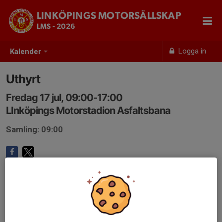
LINKÖPINGS MOTORSÄLLSKAP
LMS - 2026
Logga in
Kalender
Uthyrt
Fredag 17 jul, 09:00-17:00
LInköpings Motorstadion Asfaltsbana
Samling: 09:00