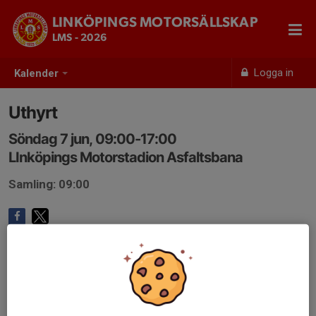
LINKÖPINGS MOTORSÄLLSKAP
LMS - 2026
Logga in
Kalender
Uthyrt
Söndag 7 jun, 09:00-17:00
LInköpings Motorstadion Asfaltsbana
Samling: 09:00