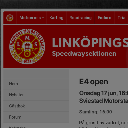
Motocross
Karting
Roadracing
Enduro
Trial
LINKÖPING
Speedwaysektionen
E4 open
Hem
Onsdag 17 jun, 16
Nyheter
Sviestad Motorst
Gästbok
Samling: 16:00
Forum
På grund av vädret, som