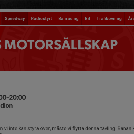
Speedway
Radiostyrt
Banracing
Bil
Trafikövning
År
S MOTORSÄLLSKAP
:00-20:00
adion
 vi inte kan styra över, måste vi flytta denna tävling. Banan