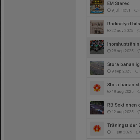
EM Starec
9 jul, 10:51
Radiostyrd bils
22 nov 2025
Inomhustränin
28 sep 2025
Stora banan i
9 sep 2025
Stora banan s
19 aug 2025
RB Sektionen d
12 aug 2025
Träningstider 
11 jun 2025