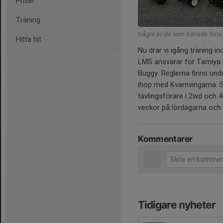
Priser
Träning
Några av de som tränade förr
Hitta hit
Nu drar vi igång träning i
LMS ansvarar för Tamiya L
Buggy. Reglerna finns unde
ihop med Kvarnvingarna. S
tävlingsförare i 2wd och 
veckor på lördagarna och d
Kommentarer
Tidigare nyheter