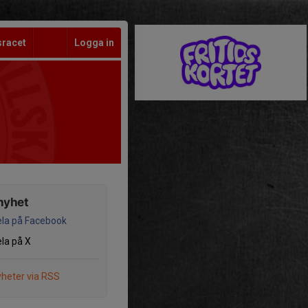
sracet
Logga in
nyhet
la på Facebook
la på X
heter via RSS