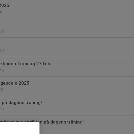
 2025
0
1
1
ktionen Torsdag 27 feb
0
rgescale 2025
2
a på dagens träning!
1
 många nya ansikten på dagens träning!
3