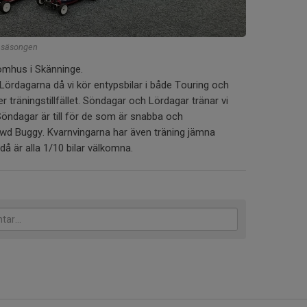
a säsongen
nomhus i Skänninge.
ördagarna då vi kör entypsbilar i både Touring och
r träningstillfället. Söndagar och Lördagar tränar vi
öndagar är till för de som är snabba och
4wd Buggy. Kvarnvingarna har även träning jämna
å är alla 1/10 bilar välkomna.