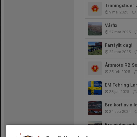
Träningstider
9 maj 2025
Vårfix
27 mar 2025
Fartfyllt dag!
22 mar 2025
Årsmöte RB Se
25 feb 2025
EM Fehring La
28 jan 2025
Bra kört av all
24 sep 2024
Bra väder och
4 sep 2024