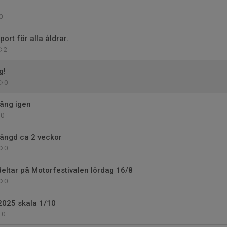
0
port för alla åldrar.
2
g!
0
gång igen
0
tängd ca 2 veckor
0
eltar på Motorfestivalen lördag 16/8
0
2025 skala 1/10
0