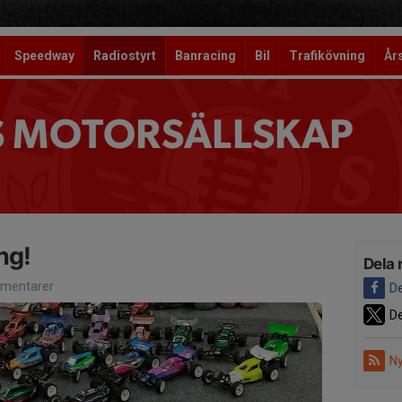
Speedway
Radiostyrt
Banracing
Bil
Trafikövning
År
S MOTORSÄLLSKAP
ng!
Dela 
mentarer
De
De
Ny