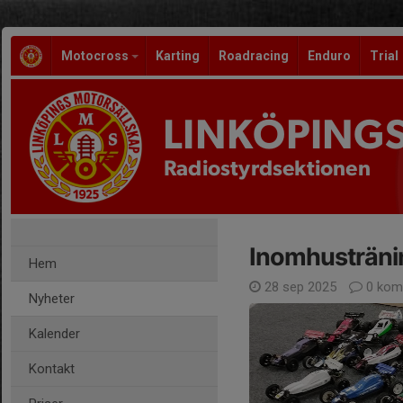
Motocross
Karting
Roadracing
Enduro
Trial
LINKÖPING
Radiostyrdsektionen
Inomhusträni
Hem
28 sep 2025
0 kom
Nyheter
Kalender
Kontakt