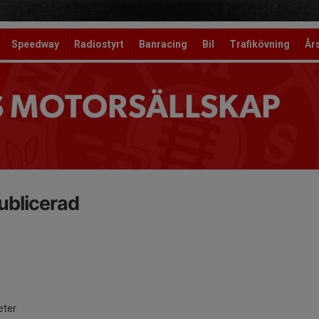
Speedway
Radiostyrt
Banracing
Bil
Trafikövning
År
S MOTORSÄLLSKAP
ublicerad
eter