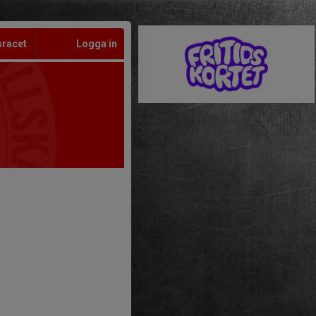
sracet
Logga in