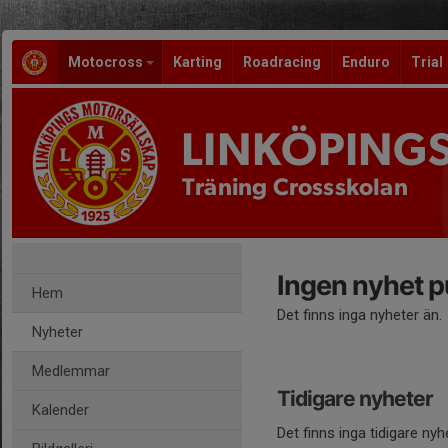
Motocross
Karting
Roadracing
Enduro
Trial
LINKÖPING
Träning Crossskolan
Ingen nyhet p
Hem
Det finns inga nyheter än.
Nyheter
Medlemmar
Tidigare nyheter
Kalender
Det finns inga tidigare nyh